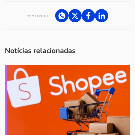
COMPARTILHE
Acesse nossos canais de atendimento
Ficou com alguma dúvida?
.
Se
você é um profissional da imprensa, entre em contato pelo
imprensa@sebrae.com.br
fale com a ASN em cada UF
ou
Notícias relacionadas