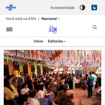
Fale
Acessibilidade
conosco
0
acessibilidade
9
Nacional
Você está na ASN
Dados
para
busca
Agência
Início
Editorias
Palavra
Sebrae
chave
de
Notícias