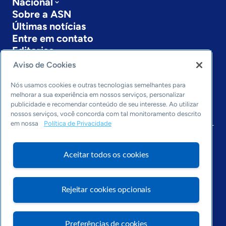
Nacional
Sobre a ASN
Últimas notícias
Entre em contato
Editorias
Aviso de Cookies
Economia & Política
Inovação & Tecnologia
Nós usamos cookies e outras tecnologias semelhantes para
Cultura empreendedora
melhorar a sua experiência em nossos serviços, personalizar
publicidade e recomendar conteúdo de seu interesse. Ao utilizar
Dados
nossos serviços, você concorda com tal monitoramento descrito
Arquivo
em nossa
Política de Privacidade
Aceitar todos os cookies
Rejeitar cookies opcionais
Preferências de cookies