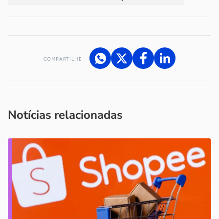
COMPARTILHE
Acesse nossos canais de atendimento
Ficou com alguma dúvida?
.
Se
você é um profissional da imprensa, entre em contato pelo
imprensa@sebrae.com.br
fale com a ASN em cada UF
ou
Notícias relacionadas