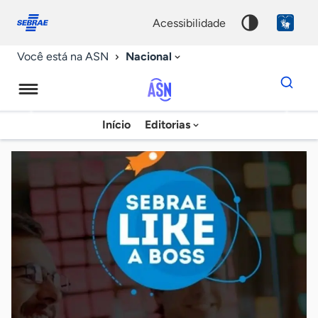
Fale
Acessibilidade
conosco
0
acessibilidade
9
Nacional
Você está na ASN
Dados
para
busca
Agência
Início
Editorias
Palavra
Sebrae
chave
de
Notícias