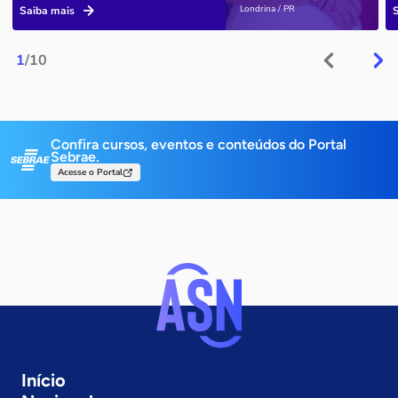
Londrina / PR
Saiba mais
1
/10
Confira cursos, eventos e conteúdos do Portal
Sebrae.
Acesse o Portal
Início