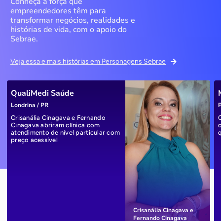
Conheça a força que
empreendedores têm para
transformar negócios, realidades e
histórias de vida, com o apoio do
Sebrae.
Veja essa e mais histórias em Personagens Sebrae
QualiMedi Saúde
Londrina / PR
P
Crisanália Cinagava e Fernando
Cinagava abriram clínica com
atendimento de nível particular com
preço acessível
Crisanália Cinagava e
Fernando Cinagava