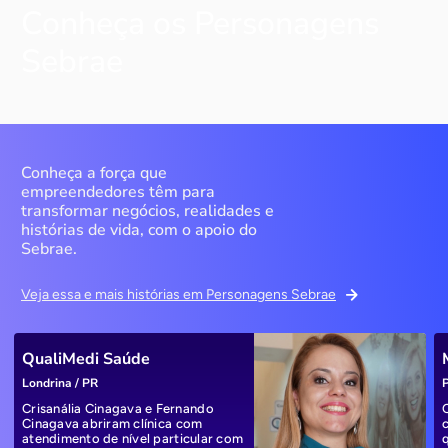
Conheça os Personagens
Sebrae
Conheça a força que
empreendedores têm para
transformar negócios, realidades e
histórias de vida, com o apoio do
Sebrae.
Veja essa e mais histórias em Personagens Sebrae
QualiMedi Saúde
Londrina / PR
P
Crisanália Cinagava e Fernando
Cinagava abriram clínica com
atendimento de nível particular com