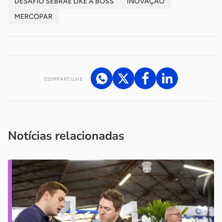
DESAFIO SEBRAE LIKE A BOSS
INOVAÇÃO
MERCOPAR
COMPARTILHE
Acesse nossos canais de atendimento
Ficou com alguma dúvida?
.
Se
você é um profissional da imprensa, entre em contato pelo
imprensa@sebrae.com.br
fale com a ASN em cada UF
ou
Notícias relacionadas