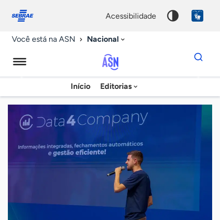
Fale
Acessibilidade
conosco
0
acessibilidade
9
Nacional
Você está na ASN
Dados
para
busca
Agência
Início
Editorias
Palavra
Sebrae
chave
de
Notícias