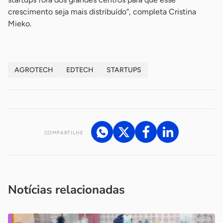
crescimento seja mais distribuído”, completa Cristina
Mieko.
AGROTECH
EDTECH
STARTUPS
COMPARTILHE
Acesse nossos canais de atendimento
Ficou com alguma dúvida?
.
Se
você é um profissional da imprensa, entre em contato pelo
imprensa@sebrae.com.br
fale com a ASN em cada UF
ou
Notícias relacionadas