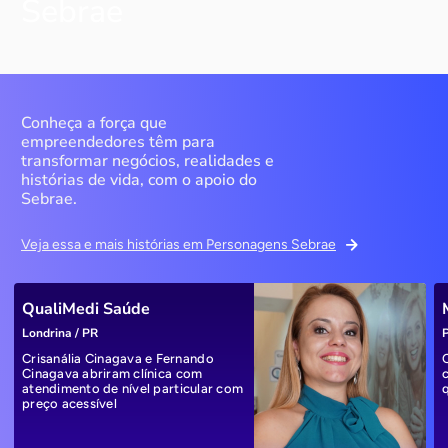
Sebrae
Conheça a força que
empreendedores têm para
transformar negócios, realidades e
histórias de vida, com o apoio do
Sebrae.
Veja essa e mais histórias em Personagens Sebrae
QualiMedi Saúde
Londrina / PR
P
Crisanália Cinagava e Fernando
Cinagava abriram clínica com
atendimento de nível particular com
preço acessível