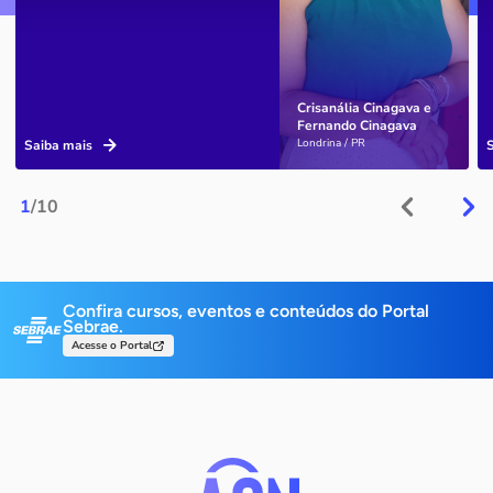
Crisanália Cinagava e
Fernando Cinagava
Londrina / PR
Saiba mais
1
/10
Confira cursos, eventos e conteúdos do Portal
Sebrae.
Acesse o Portal