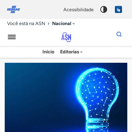
Fale
Acessibilidade
conosco
0
acessibilidade
9
Nacional
Você está na ASN
Dados
para
busca
Agência
Início
Editorias
Palavra
Sebrae
chave
de
Notícias