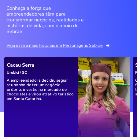
Conheça a força que
empreendedores têm para
transformar negócios, realidades e
histórias de vida, com o apoio do
Sebrae.
Veja essa e mais histórias em Personagens Sebrae
Cacau Serra
Urubici / SC
R
A empreendedora decidiu seguir
seu sonho de ter um negócio
próprio, investiu no mercado de
chocolates e virou atrativo turístico
em Santa Catarina.