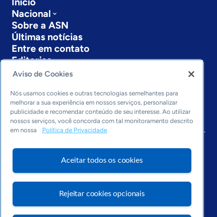
Início
Nacional
Sobre a ASN
Últimas notícias
Entre em contato
Editorias
Aviso de Cookies
Economia & Política
Inovação & Tecnologia
Nós usamos cookies e outras tecnologias semelhantes para
Cultura empreendedora
melhorar a sua experiência em nossos serviços, personalizar
publicidade e recomendar conteúdo de seu interesse. Ao utilizar
Dados
nossos serviços, você concorda com tal monitoramento descrito
Arquivo
em nossa
Política de Privacidade
Aceitar todos os cookies
Rejeitar cookies opcionais