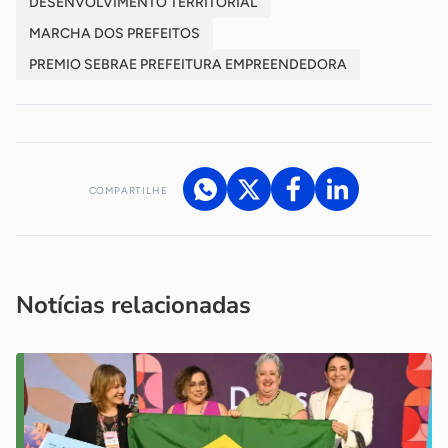
DESENVOLVIMENTO TERRITORIAL
MARCHA DOS PREFEITOS
PREMIO SEBRAE PREFEITURA EMPREENDEDORA
COMPARTILHE
Acesse nossos canais de atendimento
Ficou com alguma dúvida?
.
Se
você é um profissional da imprensa, entre em contato pelo
imprensa@sebrae.com.br
fale com a ASN em cada UF
ou
Notícias relacionadas