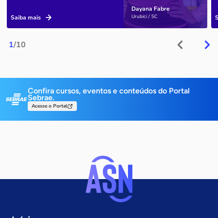
Dayana Fabre
Urubici / SC
Saiba mais
1
/10
Confira cursos, eventos e conteúdos do Portal
Sebrae.
Acesse o Portal