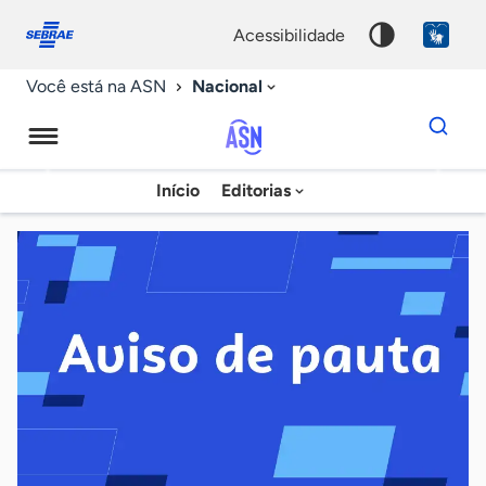
Fale
Acessibilidade
conosco
0
acessibilidade
9
Nacional
Você está na ASN
Dados
para
busca
Agência
Início
Editorias
Palavra
Sebrae
chave
de
Notícias