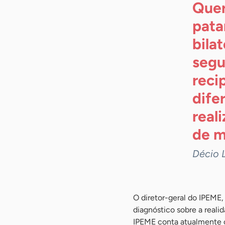
Quer
pata
bila
segu
reci
dife
real
de
m
Décio 
O diretor-geral do IPEME,
diagnóstico sobre a reali
IPEME conta atualmente c