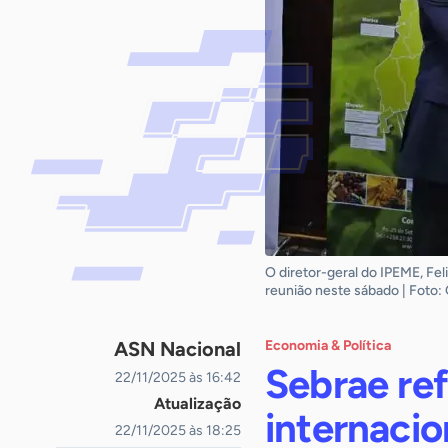
O diretor-geral do IPEME, Fel
reunião neste sábado | Foto
ASN Nacional
Economia & Política
Sebrae re
22/11/2025 às 16:42
Atualização
internaci
22/11/2025 às 18:25