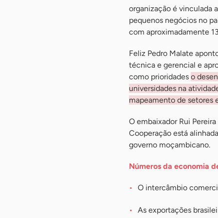
organização é vinculada 
pequenos negócios no paí
com aproximadamente 13,
Feliz Pedro Malate aponto
técnica e gerencial e apr
como prioridades
o desen
universidades na ativida
mapeamento de setores e
O embaixador Rui Pereira 
Cooperação está alinhada
governo moçambicano.
Números da economia 
O intercâmbio comerci
As exportações brasile