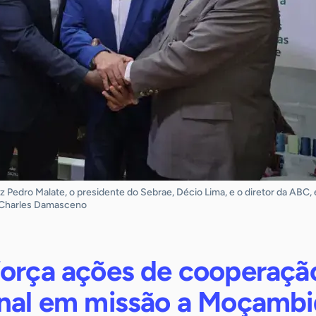
iz Pedro Malate, o presidente do Sebrae, Décio Lima, e o diretor da ABC,
: Charles Damasceno
força ações de cooperaçã
onal em missão a Moçamb