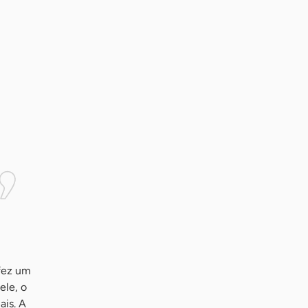
 fez um
ele, o
ais. A