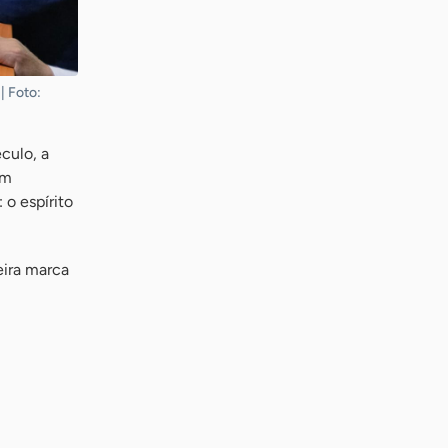
 Foto:
culo, a
em
o espírito
eira marca