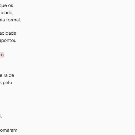
que os
idade,
a formal.
pacidade
 apontou
 o
eira de
s pelo
.
 somaram