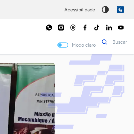
acessibilidade
Dados
Buscar
para
Modo claro
busca
Palavra
chave