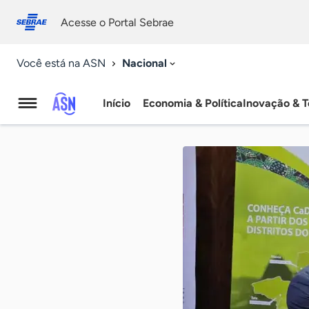
Fale
Acessibilidade
conosco
0
Acesse o Portal Sebrae
9
Nacional
Você está na ASN
Início
Economia & Política
Inovação & T
Agência
Sebrae
de
Notícias