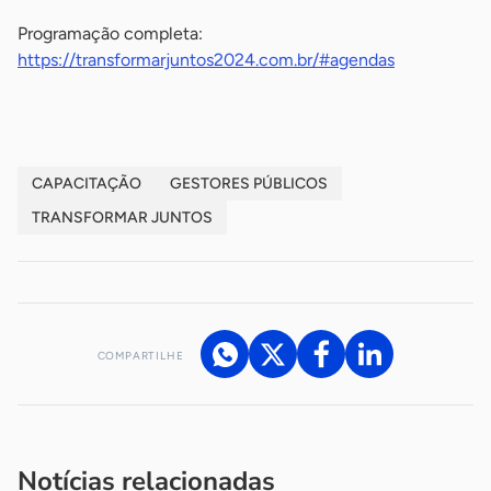
Programação completa:
https://transformarjuntos2024.com.br/#agendas
CAPACITAÇÃO
GESTORES PÚBLICOS
TRANSFORMAR JUNTOS
COMPARTILHE
Acesse nossos canais de atendimento
Ficou com alguma dúvida?
.
Se
você é um profissional da imprensa, entre em contato pelo
imprensa@sebrae.com.br
fale com a ASN em cada UF
ou
Notícias relacionadas