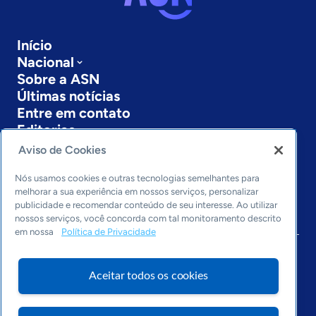
Início
Nacional
Sobre a ASN
Últimas notícias
Entre em contato
Editorias
Aviso de Cookies
Economia & Política
Inovação & Tecnologia
Nós usamos cookies e outras tecnologias semelhantes para
Cultura empreendedora
melhorar a sua experiência em nossos serviços, personalizar
publicidade e recomendar conteúdo de seu interesse. Ao utilizar
Dados
nossos serviços, você concorda com tal monitoramento descrito
Arquivo
em nossa
Política de Privacidade
Aceitar todos os cookies