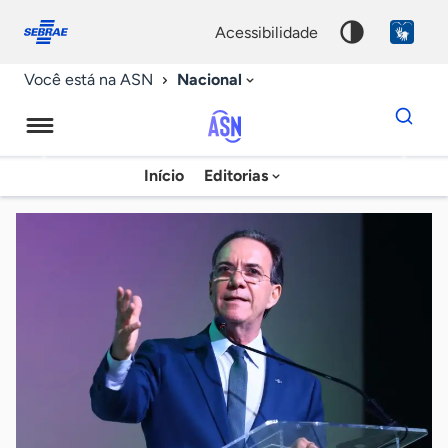
Fale
Acessibilidade
conosco
0
acessibilidade
9
Nacional
Você está na ASN
Dados
para
busca
Agência
Início
Editorias
Palavra
Sebrae
chave
de
Notícias