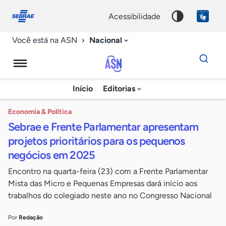
Fale
Acessibilidade
conosco
0
acessibilidade
9
Nacional
Você está na ASN
Dados
para
busca
Agência
Início
Editorias
Palavra
Sebrae
chave
de
Economia & Política
Sebrae e Frente Parlamentar apresentam
Notícias
projetos prioritários para os pequenos
negócios em 2025
Encontro na quarta-feira (23) com a Frente Parlamentar
Mista das Micro e Pequenas Empresas dará início aos
trabalhos do colegiado neste ano no Congresso Nacional
Por
Redação