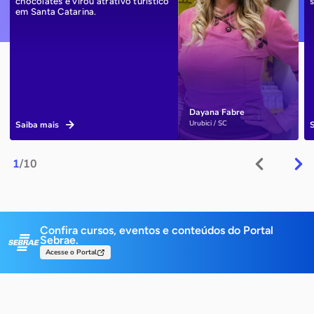
chocolates e virou atrativo turístico
em Santa Catarina.
Dayana Fabre
Urubici / SC
Saiba mais
1
/10
Confira cursos, eventos e conteúdos do Portal
Sebrae.
Acesse o Portal