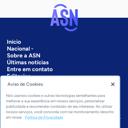
Início
Nacional
Sobre a ASN
Últimas notícias
Entre em contato
Editorias
Aviso de Cookies
Economia & Política
Inovação & Tecnologia
Nós usamos cookies e outras tecnologias semelhantes para
Cultura empreendedora
melhorar a sua experiência em nossos serviços, personalizar
publicidade e recomendar conteúdo de seu interesse. Ao utilizar
Dados
nossos serviços, você concorda com tal monitoramento descrito
Arquivo
em nossa
Política de Privacidade