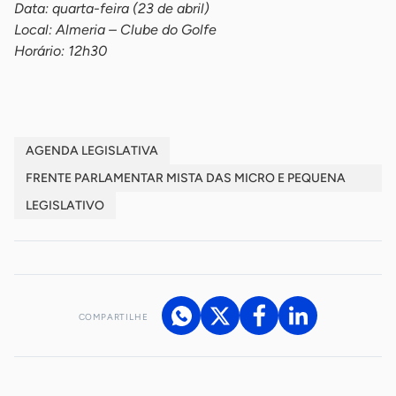
Data: quarta-feira (23 de abril)
Local: Almeria – Clube do Golfe
Horário: 12h30
AGENDA LEGISLATIVA
FRENTE PARLAMENTAR MISTA DAS MICRO E PEQUENA
EMPRESA
LEGISLATIVO
COMPARTILHE
Acesse nossos canais de atendimento
Ficou com alguma dúvida?
.
Se
você é um profissional da imprensa, entre em contato pelo