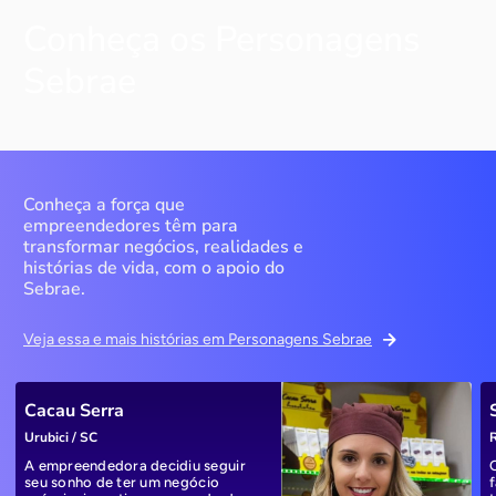
Conheça os Personagens
Sebrae
Conheça a força que
empreendedores têm para
transformar negócios, realidades e
histórias de vida, com o apoio do
Sebrae.
Veja essa e mais histórias em Personagens Sebrae
Cacau Serra
Urubici / SC
R
A empreendedora decidiu seguir
seu sonho de ter um negócio