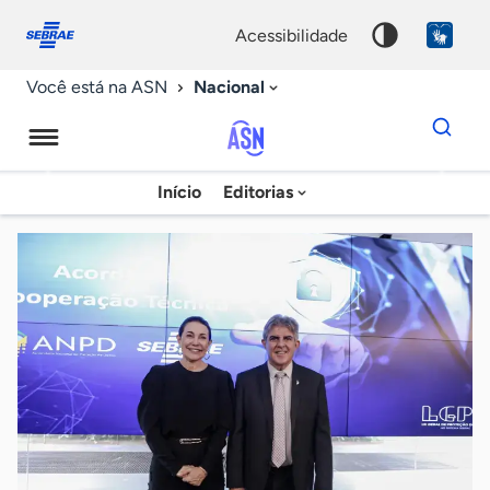
Fale
Acessibilidade
conosco
0
acessibilidade
9
Nacional
Você está na ASN
Dados
para
busca
Agência
Início
Editorias
Palavra
Sebrae
chave
de
Notícias