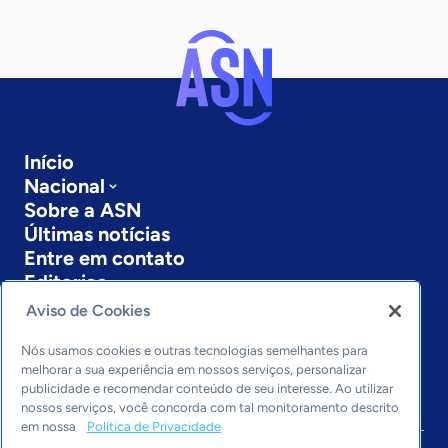
Início
Nacional
Sobre a ASN
Últimas notícias
Entre em contato
Editorias
Aviso de Cookies
Economia & Política
Inovação & Tecnologia
Nós usamos cookies e outras tecnologias semelhantes para
Cultura empreendedora
melhorar a sua experiência em nossos serviços, personalizar
publicidade e recomendar conteúdo de seu interesse. Ao utilizar
Dados
nossos serviços, você concorda com tal monitoramento descrito
Arquivo
em nossa
Política de Privacidade