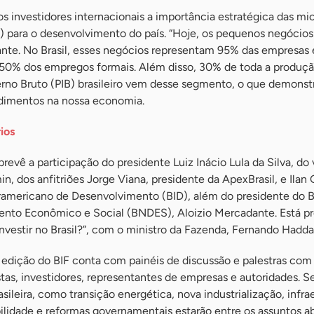
s investidores internacionais a importância estratégica das mi
para o desenvolvimento do país. “Hoje, os pequenos negócios
arante. No Brasil, esses negócios representam 95% das empresas 
 50% dos empregos formais. Além disso, 30% de toda a produç
erno Bruto (PIB) brasileiro vem desse segmento, o que demonst
imentos na nossa economia.
ios
revê a participação do presidente Luiz Inácio Lula da Silva, do 
n, dos anfitriões Jorge Viana, presidente da ApexBrasil, e Ilan 
ramericano de Desenvolvimento (BID), além do presidente do 
nto Econômico e Social (BNDES), Aloizio Mercadante. Está pr
 investir no Brasil?”, com o ministro da Fazenda, Fernando Hadda
edição do BIF conta com painéis de discussão e palestras com
stas, investidores, representantes de empresas e autoridades. S
ileira, como transição energética, nova industrialização, infrae
ilidade e reformas governamentais estarão entre os assuntos a