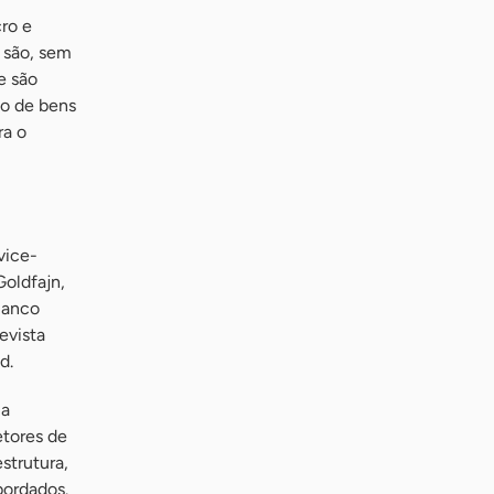
cro e
 são, sem
e são
ão de bens
ra o
vice-
Goldfajn,
Banco
evista
d.
 a
etores de
strutura,
bordados.