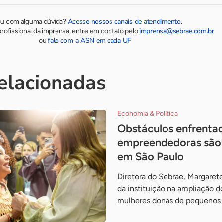
Acesse nossos canais de atendimento
ou com alguma dúvida?
.
imprensa@sebrae.com.br
rofissional da imprensa, entre em contato pelo
fale com a ASN em cada UF
ou
relacionadas
Economia & Política
Obstáculos enfrenta
empreendedoras são
em São Paulo
Diretora do Sebrae, Margaret
da instituição na ampliação d
mulheres donas de pequenos