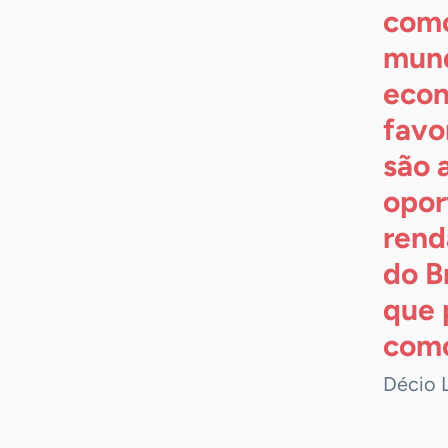
como
mund
econ
favo
são 
opor
rend
do Br
que 
com
Décio 