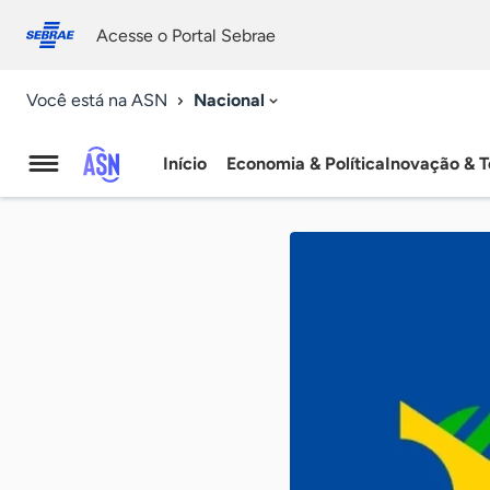
Fale
Acessibilidade
conosco
0
Acesse o Portal Sebrae
9
Nacional
Você está na ASN
Início
Economia & Política
Inovação & T
Agência
Sebrae
de
Notícias