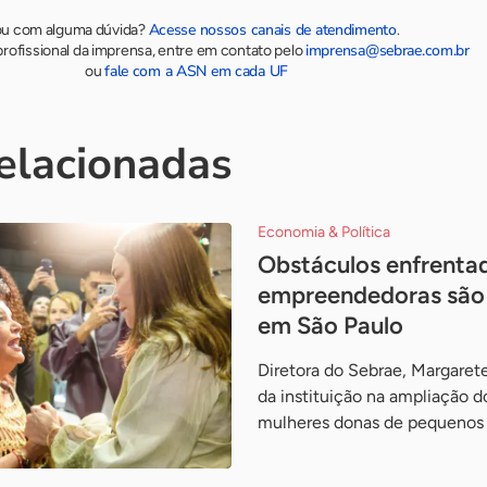
Acesse nossos canais de atendimento
ou com alguma dúvida?
.
imprensa@sebrae.com.br
rofissional da imprensa, entre em contato pelo
fale com a ASN em cada UF
ou
relacionadas
Economia & Política
Obstáculos enfrenta
empreendedoras são
em São Paulo
Diretora do Sebrae, Margaret
da instituição na ampliação d
mulheres donas de pequenos