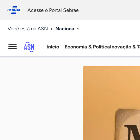
Fale
Acessibilidade
conosco
0
Acesse o Portal Sebrae
9
Nacional
Você está na ASN
Início
Economia & Política
Inovação & T
Agência
Sebrae
de
Notícias