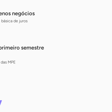
uenos negócios
básica de juros
primeiro semestre
o das MPE