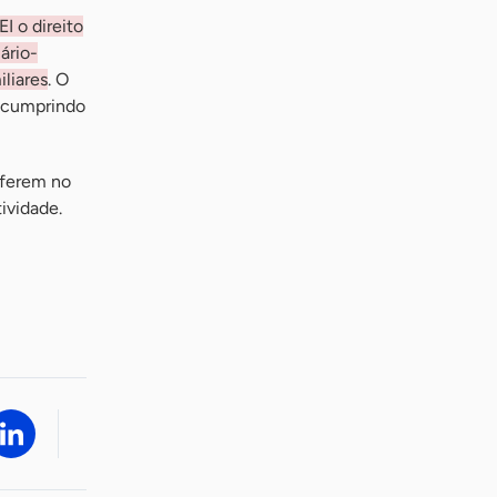
I o direito
ário-
liares
. O
, cumprindo
iferem no
ividade.