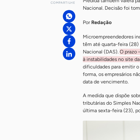
Medida também valerá pa
COMPARTILHE
Nacional. Decisão foi tom
Por
Redação
Microempreendedores ind
têm até quarta-feira (28
Nacional (DAS).
O prazo 
à instabilidades no site d
dificuldades para emitir
forma, os empresários nã
data de vencimento.
A medida que dispõe sobr
tributárias do Simples N
última sexta-feira (23), 