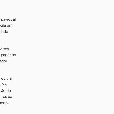
ndividual
pula um
idade
viços
 pagar os
edor
ou via
. Na
são do
ntos da
ponível