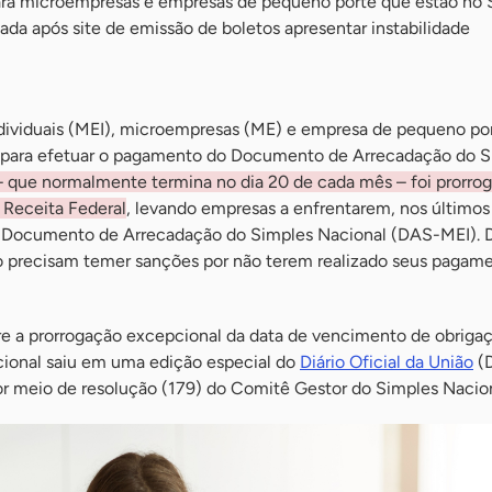
ra microempresas e empresas de pequeno porte que estão no 
ada após site de emissão de boletos apresentar instabilidade
ividuais (MEI), microempresas (ME) e empresa de pequeno por
) para efetuar o pagamento do Documento de Arrecadação do 
– que normalmente termina no dia 20 de cada mês – foi prorro
a Receita Federal
, levando empresas a enfrentarem, nos últimos 
 o Documento de Arrecadação do Simples Nacional (DAS-MEI). 
o precisam temer sanções por não terem realizado seus pagame
e a prorrogação excepcional da data de vencimento de obriga
acional saiu em uma edição especial do
Diário Oficial da União
(
por meio de resolução (179) do Comitê Gestor do Simples Nacion