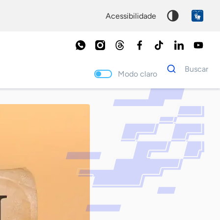
acessibilidade
Dados
Buscar
para
Modo claro
busca
Palavra
chave