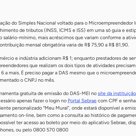
ção do Simples Nacional voltado para o Microempreendedor I
himento de tributos (INSS, ICMS e ISS) em uma só guia e esti
do salário-mínimo, mais acréscimos que variam conforme a ativ
ontribuição mensal obrigatória varia de R$ 75,90 a R$ 81,90.
ércio e indústria adicionam R$ 1; enquanto prestadores de ser
eendedores que realizam os dois tipos de atividades precisam
R$ 6 a mais. É preciso pagar a DAS mesmo que o microempreend
vimentado o CNPJ no mês.
rramenta gratuita de emissão do DAS-MEI no
site da instituição
ecessário apenas fazer o login no
Portal Sebrae
com CPF e senha
iente personalizado “Meu Mural”, onde estará disponível a emis
gamento on-line, bem como a consulta ao histórico de pagame
ssível ter acesso ao boleto por meio do aplicativo Sebrae, dis
phones, ou pelo 0800 570 0800