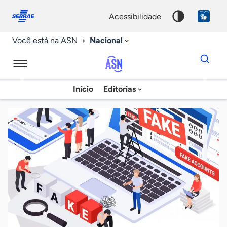
Fale
Acessibilidade
conosco
0
acessibilidade
9
Nacional
Você está na ASN
Dados
para
busca
Agência
Início
Editorias
Palavra
Sebrae
chave
de
Notícias