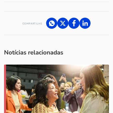
COMPARTILHE
Acesse nossos canais de atendimento
Ficou com alguma dúvida?
.
Se
você é um profissional da imprensa, entre em contato pelo
imprensa@sebrae.com.br
fale com a ASN em cada UF
ou
Notícias relacionadas