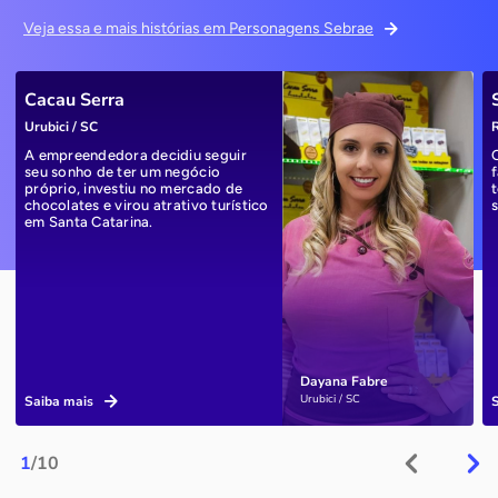
Veja essa e mais histórias em Personagens Sebrae
Cacau Serra
Urubici / SC
R
A empreendedora decidiu seguir
seu sonho de ter um negócio
próprio, investiu no mercado de
chocolates e virou atrativo turístico
em Santa Catarina.
Dayana Fabre
Urubici / SC
Saiba mais
1
/10