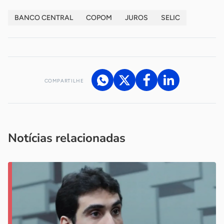
BANCO CENTRAL
COPOM
JUROS
SELIC
COMPARTILHE
Acesse nossos canais de atendimento
Ficou com alguma dúvida?
.
Se
você é um profissional da imprensa, entre em contato pelo
imprensa@sebrae.com.br
fale com a ASN em cada UF
ou
Notícias relacionadas