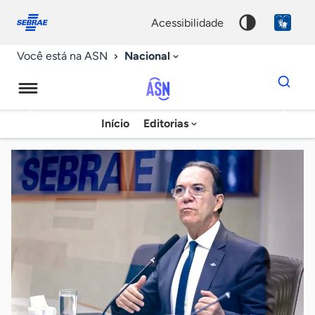
Fale
Acessibilidade
conosco
0
acessibilidade
9
Nacional
Você está na ASN
Dados
para
busca
Agência
Início
Editorias
Palavra
Sebrae
chave
de
Notícias