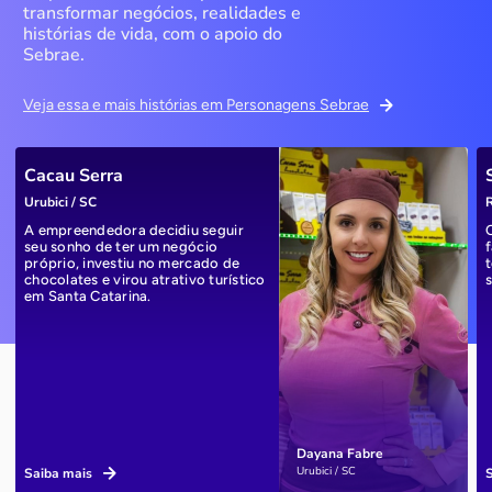
transformar negócios, realidades e
histórias de vida, com o apoio do
Sebrae.
Veja essa e mais histórias em Personagens Sebrae
Cacau Serra
Urubici / SC
R
A empreendedora decidiu seguir
seu sonho de ter um negócio
próprio, investiu no mercado de
chocolates e virou atrativo turístico
em Santa Catarina.
Dayana Fabre
Urubici / SC
Saiba mais