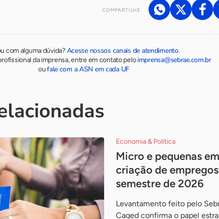
COMPARTILHE
Acesse nossos canais de atendimento
ou com alguma dúvida?
.
imprensa@sebrae.com.br
rofissional da imprensa, entre em contato pelo
fale com a ASN em cada UF
ou
relacionadas
Economia & Política
Micro e pequenas em
criação de empregos
semestre de 2026
Levantamento feito pelo Sebr
Caged confirma o papel estr