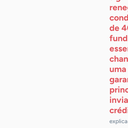
rene
cond
de 4
fund
esse
chan
uma 
gara
prin
invi
créd
explica