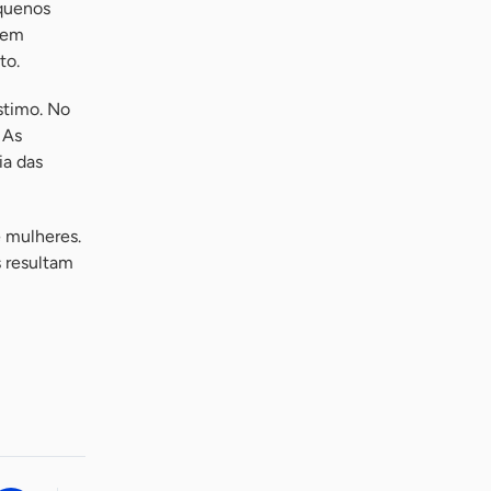
equenos
 em
to.
stimo. No
 As
ia das
e mulheres.
s resultam