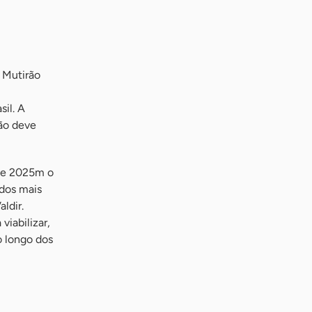
 Mutirão
il. A
ção deve
 de 2025m o
ados mais
ldir.
viabilizar,
o longo dos