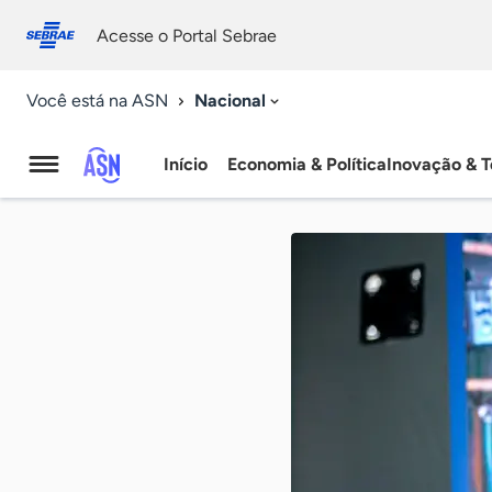
Fale
Acessibilidade
conosco
0
Acesse o Portal Sebrae
9
Nacional
Você está na ASN
Início
Economia & Política
Inovação & T
Agência
Sebrae
de
Notícias