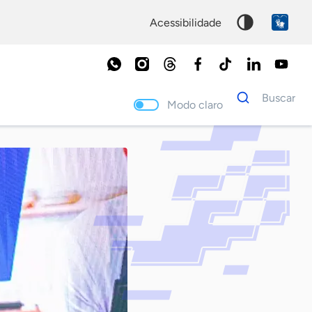
acessibilidade
Dados
Buscar
para
Modo claro
busca
Palavra
chave