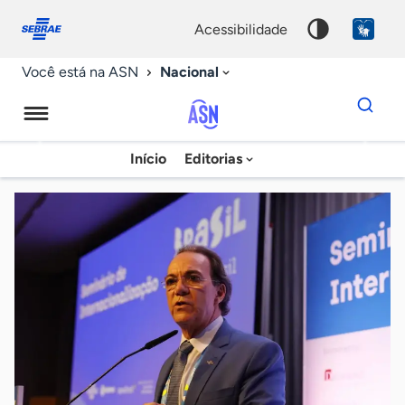
Fale
Acessibilidade
conosco
0
acessibilidade
9
Nacional
Você está na ASN
Dados
para
busca
Agência
Início
Editorias
Palavra
Sebrae
chave
de
Notícias