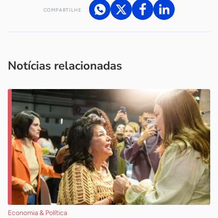
COMPARTILHE
Acesse nossos canais de atendimento
Ficou com alguma dúvida?
.
Se
você é um profissional da imprensa, entre em contato pelo
imprensa@sebrae.com.br
fale com a ASN em cada UF
ou
Notícias relacionadas
Economia & Política