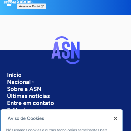
Sebrae.
Acesse o Portal
Início
Nacional
Sobre a ASN
Últimas notícias
Entre em contato
Editorias
Aviso de Cookies
Economia & Política
Inovação & Tecnologia
Nós usamos cookies e outras tecnologias semelhantes para