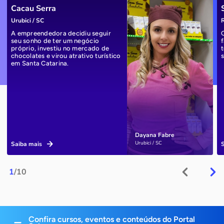
Cacau Serra
Urubici / SC
R
A empreendedora decidiu seguir
seu sonho de ter um negócio
próprio, investiu no mercado de
chocolates e virou atrativo turístico
em Santa Catarina.
Dayana Fabre
Urubici / SC
Saiba mais
1
/10
Confira cursos, eventos e conteúdos do Portal