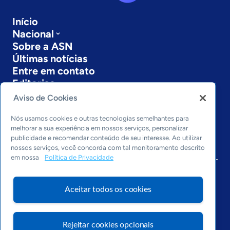
Início
Nacional
Sobre a ASN
Últimas notícias
Entre em contato
Editorias
Aviso de Cookies
Economia & Política
Inovação & Tecnologia
Nós usamos cookies e outras tecnologias semelhantes para
Cultura empreendedora
melhorar a sua experiência em nossos serviços, personalizar
publicidade e recomendar conteúdo de seu interesse. Ao utilizar
Dados
nossos serviços, você concorda com tal monitoramento descrito
Arquivo
em nossa
Política de Privacidade
Aceitar todos os cookies
Rejeitar cookies opcionais