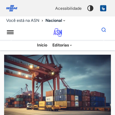
Fale
Acessibilidade
conosco
0
acessibilidade
9
Nacional
Você está na ASN
Dados
para
busca
Agência
Início
Editorias
Palavra
Sebrae
chave
de
Notícias