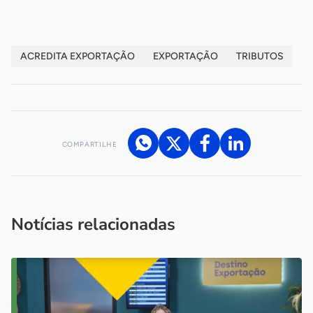
ACREDITA EXPORTAÇÃO
EXPORTAÇÃO
TRIBUTOS
COMPARTILHE
Acesse nossos canais de atendimento
Ficou com alguma dúvida?
.
Se
você é um profissional da imprensa, entre em contato pelo
imprensa@sebrae.com.br
fale com a ASN em cada UF
ou
Notícias relacionadas