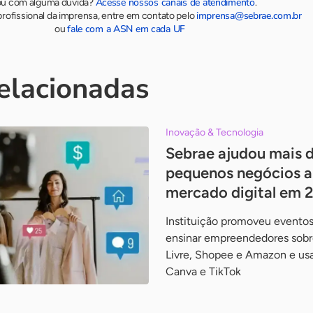
Acesse nossos canais de atendimento
ou com alguma dúvida?
.
imprensa@sebrae.com.br
rofissional da imprensa, entre em contato pelo
fale com a ASN em cada UF
ou
relacionadas
Inovação & Tecnologia
Sebrae ajudou mais d
pequenos negócios a
mercado digital em 
Instituição promoveu eventos
ensinar empreendedores sob
Livre, Shopee e Amazon e us
Canva e TikTok