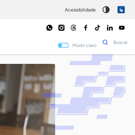
acessibilidade
Dados
Buscar
para
Modo claro
busca
Palavra
chave