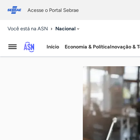
Fale
Acessibilidade
conosco
0
Acesse o Portal Sebrae
9
Nacional
Você está na ASN
Início
Economia & Política
Inovação & T
Agência
Sebrae
de
Notícias