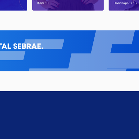
Saiba mais
Saiba mais
Itajaí / SC
Florianópolis / SC
AL SEBRAE.