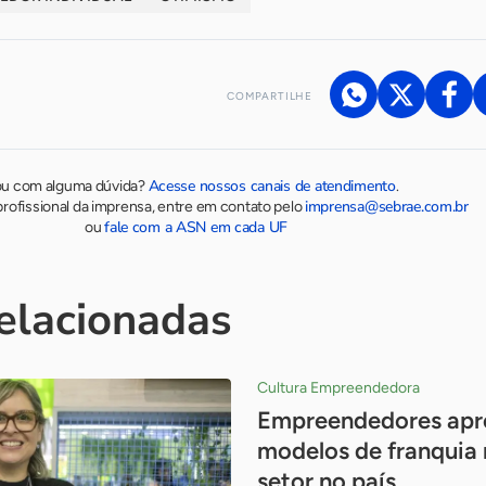
COMPARTILHE
Acesse nossos canais de atendimento
ou com alguma dúvida?
.
imprensa@sebrae.com.br
rofissional da imprensa, entre em contato pelo
fale com a ASN em cada UF
ou
relacionadas
Cultura Empreendedora
Empreendedores apr
modelos de franquia 
setor no país