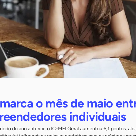
marca o mês de maio ent
eendedores individuais
odo do ano anterior, o IC-MEI Geral aumentou 6,1 pontos, al
sitiva foi influenciada pelas expectativas para os próximos mes