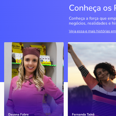
Conheça os 
Conheça a força que emp
negócios, realidades e hi
Veja essa e mais histórias 
Cacau Serra
Seriema Ecoturismo
Urubici / SC
Rio da Conceição / TO
A empreendedora decidiu
O objetivo era ter um CN
seguir seu sonho de ter um
para fazer cursos, mas o
negócio próprio, investiu no
negócio se tornou a
mercado de chocolates e
principal empresa do
virou atrativo turístico em
segmento das Serras Ger
Santa Catarina.
(TO)
Dayana Fabre
Fernanda Tainã