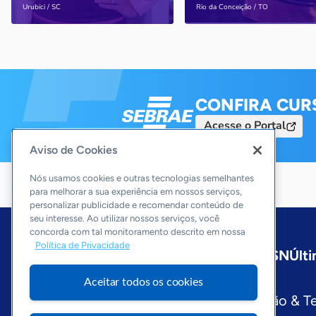
Saiba mais
Saiba mais
Urubici / SC
Rio da Conceição / TO
CONFIRA CUR
Acesse o Portal
Aviso de Cookies
Nós usamos cookies e outras tecnologias semelhantes
para melhorar a sua experiência em nossos serviços,
personalizar publicidade e recomendar conteúdo de
seu interesse. Ao utilizar nossos serviços, você
concorda com tal monitoramento descrito em nossa
Política de Privacidade
Início
Nacional
Sobre a ASN
Últi
Editorias
Aceitar todos os cookies
Economia & Política
Inovação & T