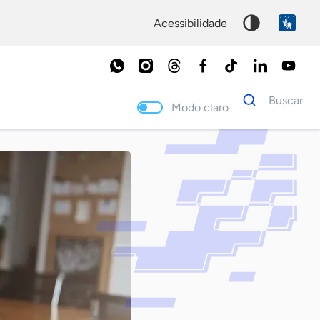
acessibilidade
Dados
Buscar
para
Modo claro
busca
Palavra
chave