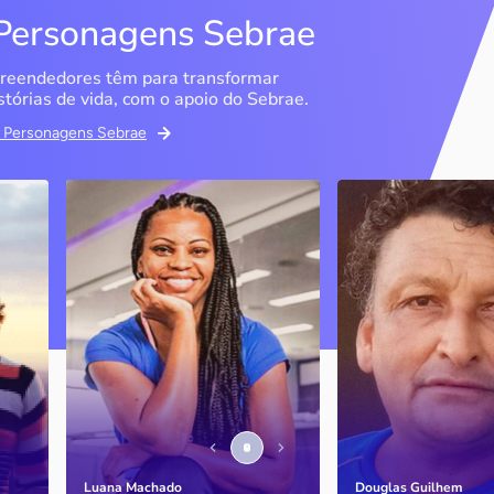
Personagens Sebrae
reendedores têm para transformar
stórias de vida, com o apoio do Sebrae.
em Personagens Sebrae
Studio Olimpic Shape
DG Distribuido
Água Mineral
São Paulo / SP
Marília / SP
PJ
A ex-atleta olímpica e
empresária diz que o Sebrae
Entenda como o Se
foi fundamental para que ela
ajudou a consolidar
conseguisse tirar a ideia do
negócio, que cres
ais
papel e estruturar o negócio
Luana Machado
Douglas Guilhem