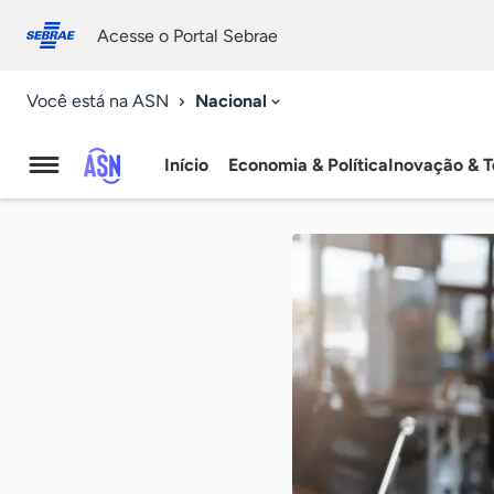
Fale
Acessibilidade
conosco
0
Acesse o Portal Sebrae
9
Nacional
Você está na ASN
Início
Economia & Política
Inovação & T
Agência
Sebrae
de
Notícias