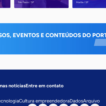
Saiba mais
Saiba mais
São Paulo / SP
Marília / SP
SOS, EVENTOS E CONTEÚDOS DO PORT
mas notícias
Entre em contato
ecnologia
Cultura empreendedora
Dados
Arquivo