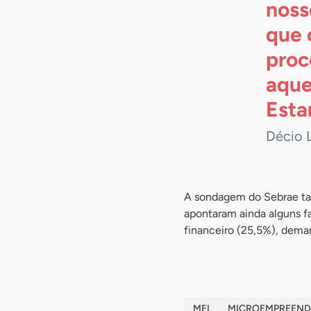
noss
que 
proc
aque
Esta
Décio 
A sondagem do Sebrae ta
apontaram ainda alguns f
financeiro (25,5%), deman
MEI
MICROEMPREEND