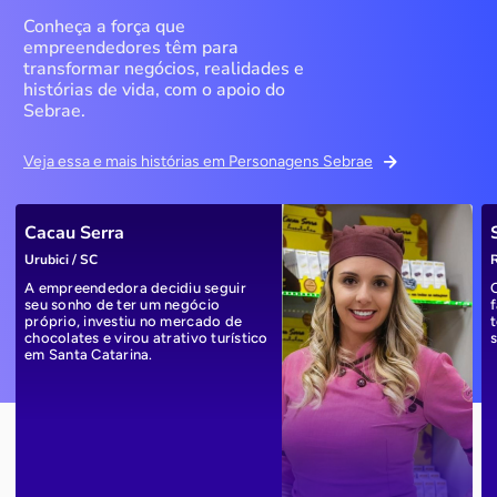
Conheça a força que
empreendedores têm para
transformar negócios, realidades e
histórias de vida, com o apoio do
Sebrae.
Veja essa e mais histórias em Personagens Sebrae
Cacau Serra
Urubici / SC
R
A empreendedora decidiu seguir
seu sonho de ter um negócio
próprio, investiu no mercado de
chocolates e virou atrativo turístico
em Santa Catarina.