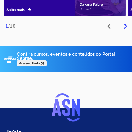
Dayana Fabre
Urubici / SC
Saiba mais
1
/10
Confira cursos, eventos e conteúdos do Portal
Sebrae.
Acesse o Portal