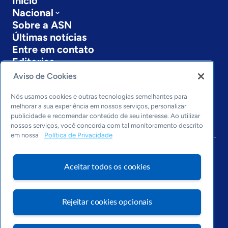
Início
Nacional
Sobre a ASN
Últimas notícias
Entre em contato
Editorias
Aviso de Cookies
Economia & Política
Inovação & Tecnologia
Nós usamos cookies e outras tecnologias semelhantes para
Cultura empreendedora
melhorar a sua experiência em nossos serviços, personalizar
publicidade e recomendar conteúdo de seu interesse. Ao utilizar
Dados
nossos serviços, você concorda com tal monitoramento descrito
Arquivo
em nossa
Política de Privacidade
Aceitar todos os cookies
Rejeitar cookies opcionais