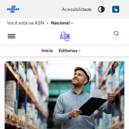
Fale
Acessibilidade
conosco
0
acessibilidade
9
Nacional
Você está na ASN
Dados
para
busca
Agência
Início
Editorias
Palavra
Sebrae
chave
de
Notícias