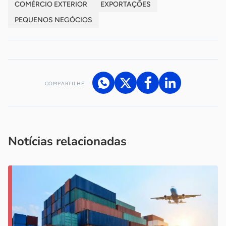
COMÉRCIO EXTERIOR
EXPORTAÇÕES
PEQUENOS NEGÓCIOS
COMPARTILHE
Acesse nossos canais de atendimento
Ficou com alguma dúvida?
.
Se
você é um profissional da imprensa, entre em contato pelo
imprensa@sebrae.com.br
fale com a ASN em cada UF
ou
Notícias relacionadas