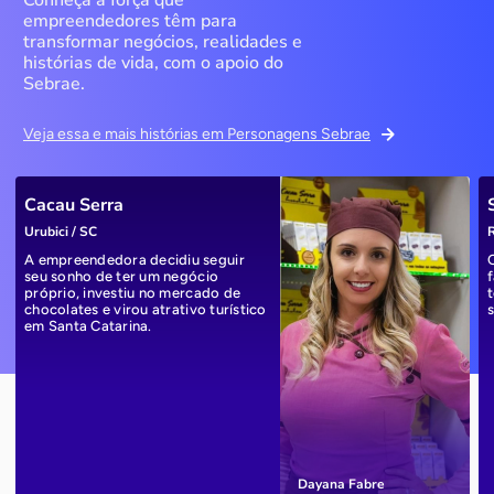
Conheça a força que
empreendedores têm para
transformar negócios, realidades e
histórias de vida, com o apoio do
Sebrae.
Veja essa e mais histórias em Personagens Sebrae
Cacau Serra
Urubici / SC
R
A empreendedora decidiu seguir
seu sonho de ter um negócio
próprio, investiu no mercado de
chocolates e virou atrativo turístico
em Santa Catarina.
Dayana Fabre