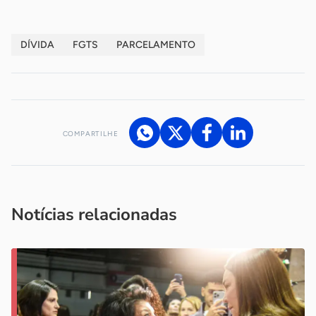
DÍVIDA
FGTS
PARCELAMENTO
COMPARTILHE
Acesse nossos canais de atendimento
Ficou com alguma dúvida?
.
Se
você é um profissional da imprensa, entre em contato pelo
imprensa@sebrae.com.br
fale com a ASN em cada UF
ou
Notícias relacionadas