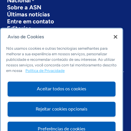
Nacional
Sobre a ASN
Últimas notícias
Entre em contato
Editorias
Aviso de Cookies
Economia & Política
Inovação & Tecnologia
Nós usamos cookies e outras tecnologias semelhantes para
Cultura empreendedora
melhorar a sua experiência em nossos serviços, personalizar
publicidade e recomendar conteúdo de seu interesse. Ao utilizar
Dados
nossos serviços, você concorda com tal monitoramento descrito
Arquivo
em nossa
Política de Privacidade
Aceitar todos os cookies
Rejeitar cookies opcionais
Preferências de cookies