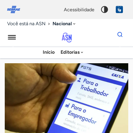
Fale
Acessibilidade
conosco
0
acessibilidade
9
Nacional
Você está na ASN
Dados
para
busca
Agência
Início
Editorias
Palavra
Sebrae
chave
de
Notícias