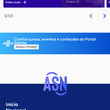
Urubici / SC
Saiba mais
1
/10
Confira cursos, eventos e conteúdos do Portal
Sebrae.
Acesse o Portal
Início