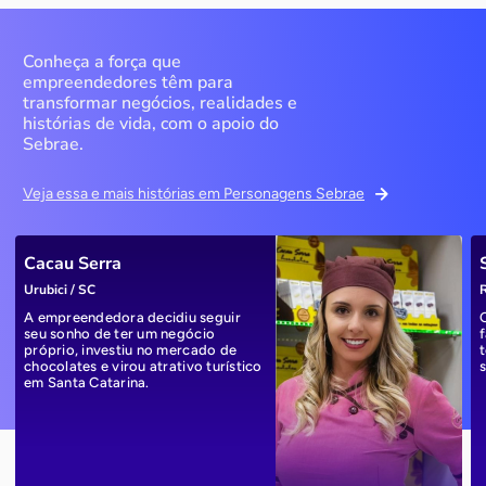
Conheça a força que
empreendedores têm para
transformar negócios, realidades e
histórias de vida, com o apoio do
Sebrae.
Veja essa e mais histórias em Personagens Sebrae
Cacau Serra
Urubici / SC
R
A empreendedora decidiu seguir
seu sonho de ter um negócio
próprio, investiu no mercado de
chocolates e virou atrativo turístico
em Santa Catarina.