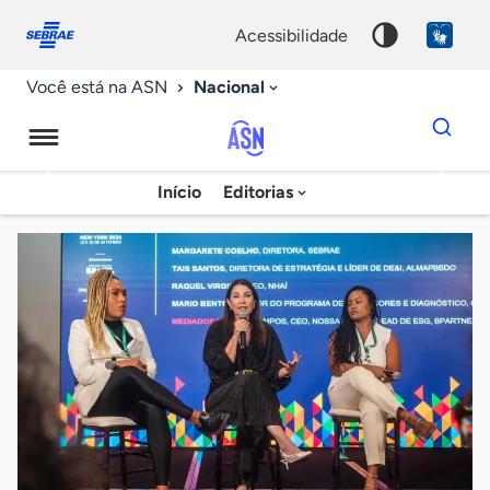
Fale
Acessibilidade
conosco
0
acessibilidade
9
Nacional
Você está na ASN
Dados
para
busca
Agência
Início
Editorias
Palavra
Sebrae
chave
de
Notícias