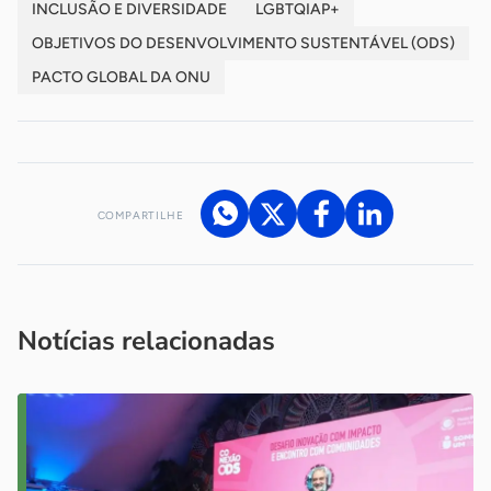
INCLUSÃO E DIVERSIDADE
LGBTQIAP+
OBJETIVOS DO DESENVOLVIMENTO SUSTENTÁVEL (ODS)
PACTO GLOBAL DA ONU
COMPARTILHE
Acesse nossos canais de atendimento
Ficou com alguma dúvida?
.
Se
você é um profissional da imprensa, entre em contato pelo
imprensa@sebrae.com.br
fale com a ASN em cada UF
ou
Notícias relacionadas