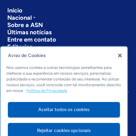
Início
Nacional
Sobre a ASN
Últimas notícias
Entre em contato
Editorias
Aviso de Cookies
Economia & Política
Inovação & Tecnologia
Nós usamos cookies e outras tecnologias semelhantes para
Cultura empreendedora
melhorar a sua experiência em nossos serviços, personalizar
publicidade e recomendar conteúdo de seu interesse. Ao utilizar
Dados
nossos serviços, você concorda com tal monitoramento descrito
Arquivo
em nossa
Política de Privacidade
Aceitar todos os cookies
Rejeitar cookies opcionais