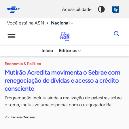
Fale
Acessibilidade
conosco
0
acessibilidade
9
Nacional
Você está na ASN
Dados
para
busca
Agência
Início
Editorias
Palavra
Sebrae
chave
de
Economia & Política
Mutirão Acredita movimenta o Sebrae com
Notícias
renegociação de dívidas e acesso a crédito
consciente
Programação incluiu ainda a realização de palestras sobre
o tema, inclusive uma especial com o ex-jogador Raí
Por
Larissa Correia