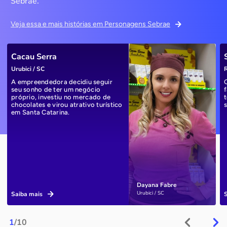
Sebrae.
Veja essa e mais histórias em Personagens Sebrae
Cacau Serra
Urubici / SC
R
A empreendedora decidiu seguir
seu sonho de ter um negócio
próprio, investiu no mercado de
chocolates e virou atrativo turístico
em Santa Catarina.
Dayana Fabre
Urubici / SC
Saiba mais
1
/10