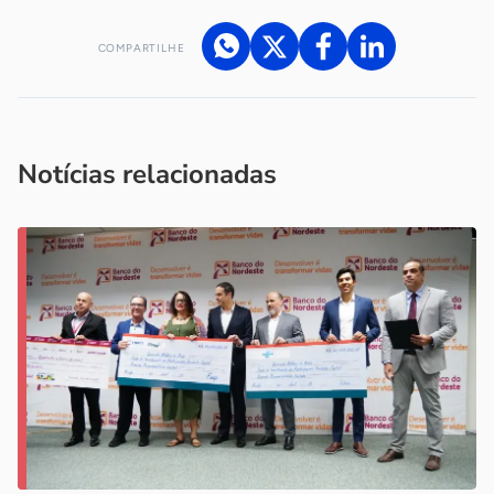
COMPARTILHE
Acesse nossos canais de atendimento
Ficou com alguma dúvida?
.
Se
você é um profissional da imprensa, entre em contato pelo
imprensa@sebrae.com.br
fale com a ASN em cada UF
ou
Notícias relacionadas