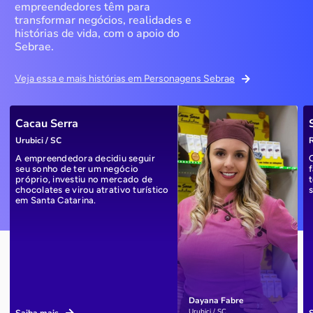
empreendedores têm para
transformar negócios, realidades e
histórias de vida, com o apoio do
Sebrae.
Veja essa e mais histórias em Personagens Sebrae
Cacau Serra
Urubici / SC
R
A empreendedora decidiu seguir
seu sonho de ter um negócio
próprio, investiu no mercado de
chocolates e virou atrativo turístico
em Santa Catarina.
Dayana Fabre
Urubici / SC