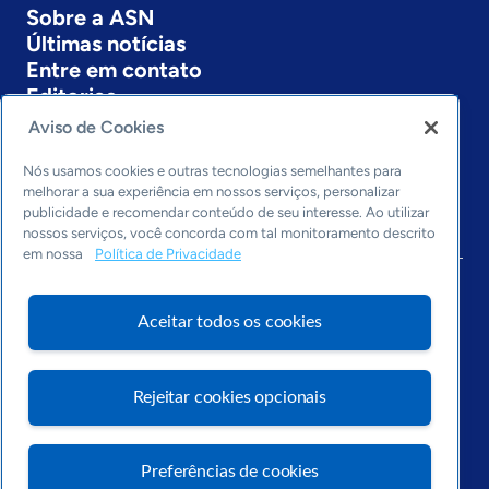
Sobre a ASN
Últimas notícias
Entre em contato
Editorias
Aviso de Cookies
Economia & Política
Inovação & Tecnologia
Nós usamos cookies e outras tecnologias semelhantes para
Cultura empreendedora
melhorar a sua experiência em nossos serviços, personalizar
publicidade e recomendar conteúdo de seu interesse. Ao utilizar
Dados
nossos serviços, você concorda com tal monitoramento descrito
Arquivo
em nossa
Política de Privacidade
Aceitar todos os cookies
Rejeitar cookies opcionais
Preferências de cookies
Visite o Portal Sebrae