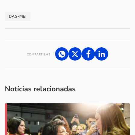
DAS-MEI
COMPARTILHE
Acesse nossos canais de atendimento
Ficou com alguma dúvida?
.
Se
você é um profissional da imprensa, entre em contato pelo
imprensa@sebrae.com.br
fale com a ASN em cada UF
ou
Notícias relacionadas