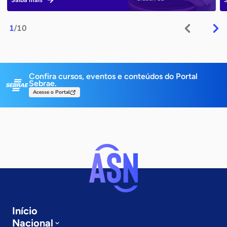
Saiba mais
1
/10
Confira cursos, eventos e conteúdos do Portal
Sebrae.
Acesse o Portal
Início
Nacional