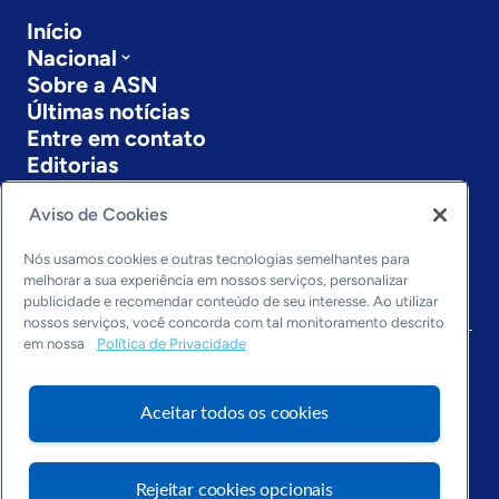
Início
Nacional
Sobre a ASN
Últimas notícias
Entre em contato
Editorias
Economia & Política
Aviso de Cookies
Inovação & Tecnologia
Cultura empreendedora
Nós usamos cookies e outras tecnologias semelhantes para
melhorar a sua experiência em nossos serviços, personalizar
Dados
publicidade e recomendar conteúdo de seu interesse. Ao utilizar
Arquivo
nossos serviços, você concorda com tal monitoramento descrito
em nossa
Política de Privacidade
Aceitar todos os cookies
Rejeitar cookies opcionais