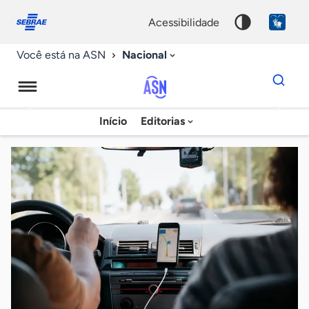
Fale
Acessibilidade
conosco
0
acessibilidade
9
Nacional
Você está na ASN
Dados
para
busca
Agência
Início
Editorias
Palavra
Sebrae
chave
de
Notícias