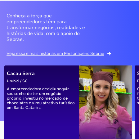
Conheça a força que
empreendedores têm para
transformar negócios, realidades e
histórias de vida, com o apoio do
Sebrae.
Veja essa e mais histórias em Personagens Sebrae
Cacau Serra
Urubici / SC
R
A empreendedora decidiu seguir
seu sonho de ter um negócio
próprio, investiu no mercado de
chocolates e virou atrativo turístico
em Santa Catarina.