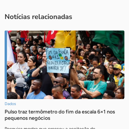
você é um profissional da imprensa, entre em contato pelo
imprensa@sebrae.com.br
fale com a ASN em cada UF
ou
Notícias relacionadas
Dados
Pulso traz termômetro do fim da escala 6×1 nos
pequenos negócios
Pesquisa mostra que cresceu a aceitação de