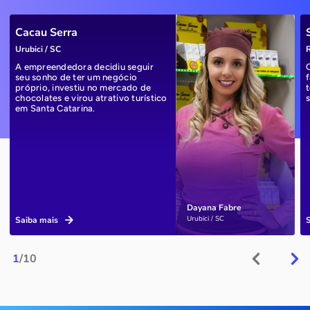
Cacau Serra
Urubici / SC
R
A empreendedora decidiu seguir
seu sonho de ter um negócio
próprio, investiu no mercado de
chocolates e virou atrativo turístico
em Santa Catarina.
Dayana Fabre
Urubici / SC
Saiba mais
1
/10