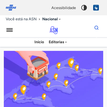
Fale
Acessibilidade
conosco
0
acessibilidade
9
Nacional
Você está na ASN
Dados
para
busca
Agência
Início
Editorias
Palavra
Sebrae
chave
de
Notícias