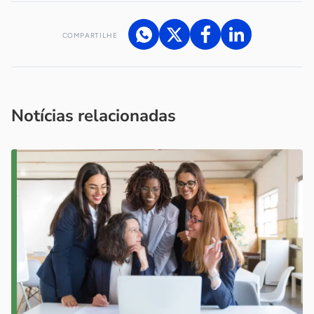
COMPARTILHE
Acesse nossos canais de atendimento
Ficou com alguma dúvida?
.
Se
você é um profissional da imprensa, entre em contato pelo
imprensa@sebrae.com.br
fale com a ASN em cada UF
ou
Notícias relacionadas