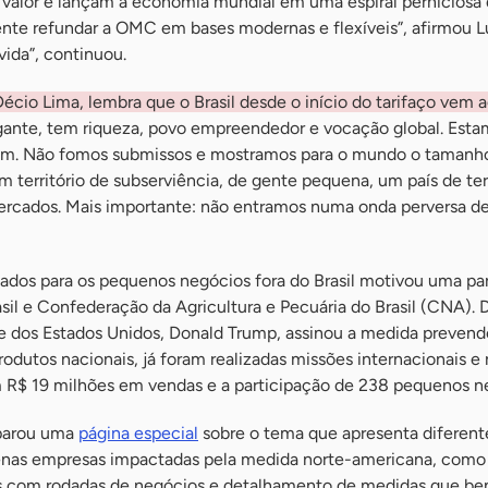
valor e lançam a economia mundial em uma espiral perniciosa
ente refundar a OMC em bases modernas e flexíveis”, afirmou Lu
vida”, continuou.
écio Lima, lembra que o Brasil desde o início do tarifaço vem
gigante, tem riqueza, povo empreendedor e vocação global. Est
em. Não fomos submissos e mostramos para o mundo o tamanh
 território de subserviência, de gente pequena, um país de ter
rcados. Mais importante: não entramos numa onda perversa d
ados para os pequenos negócios fora do Brasil motivou uma par
sil e Confederação da Agricultura e Pecuária do Brasil (CNA).
te dos Estados Unidos, Donald Trump, assinou a medida prevend
rodutos nacionais, já foram realizadas missões internacionais e
 R$ 19 milhões em vendas e a participação de 238 pequenos n
eparou uma
página especial
sobre o tema que apresenta diferent
uenas empresas impactadas pela medida norte-americana, como
s com rodadas de negócios e detalhamento de medidas que be