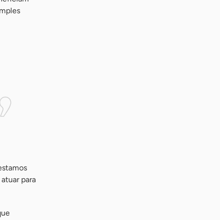
imples
 estamos
atuar para
que