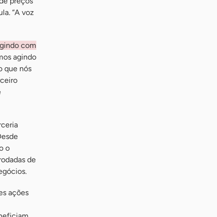
 de preços
la. “A voz
 agindo com
amos agindo
o que nós
ceiro
e
ceria
 Desde
o o
 rodadas de
egócios.
es ações
neficiam