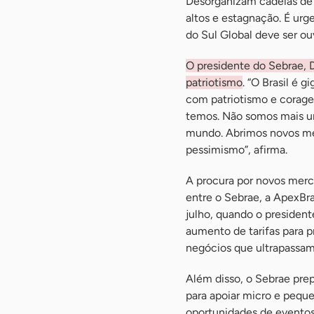
Desorganizam cadeias de 
altos e estagnação. É urg
do Sul Global deve ser ou
O presidente do Sebrae, D
patriotismo
. “O Brasil é 
com patriotismo e corag
temos. Não somos mais um
mundo. Abrimos novos me
pessimismo”, afirma.
A procura por novos merc
entre o Sebrae, a ApexBra
julho, quando o presiden
aumento de tarifas para p
negócios que ultrapassam
Além disso, o Sebrae pr
para apoiar micro e peq
oportunidades de evento