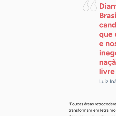
Dian
Bras
cand
que 
e no
ineg
naçã
livr
Luiz In
“Poucas áreas retrocedera
transformam em letra mort