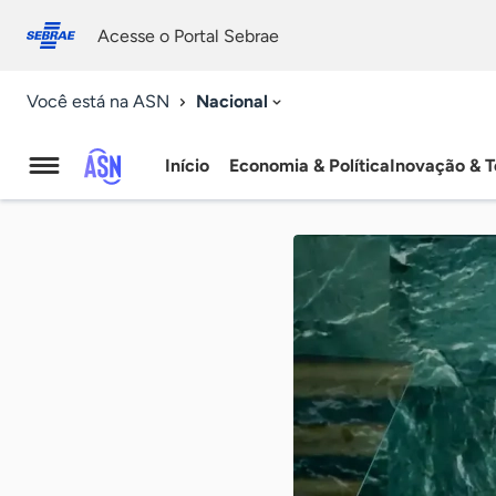
Fale
Acessibilidade
conosco
0
Acesse o Portal Sebrae
9
Nacional
Você está na ASN
Início
Economia & Política
Inovação & T
Agência
Sebrae
de
Notícias