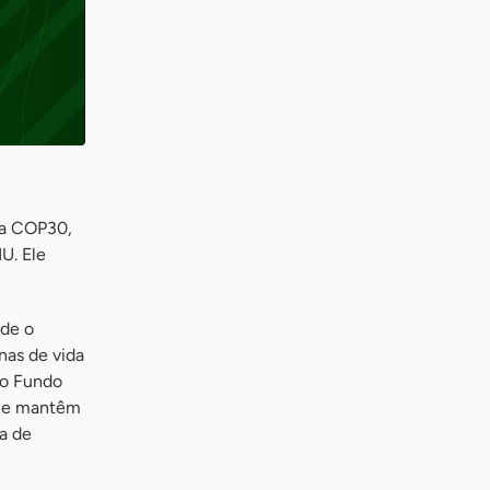
 a COP30,
U. Ele
ade o
nas de vida
do Fundo
 que mantêm
a de