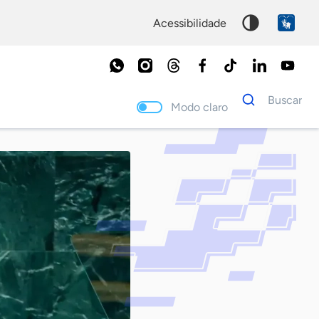
acessibilidade
Dados
Buscar
para
Modo claro
busca
Palavra
chave