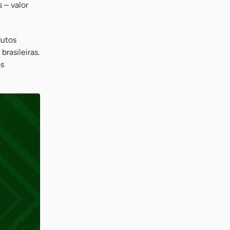
 – valor
dutos
rasileiras.
os