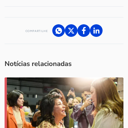
COMPARTILHE
Acesse nossos canais de atendimento
Ficou com alguma dúvida?
.
Se
você é um profissional da imprensa, entre em contato pelo
imprensa@sebrae.com.br
fale com a ASN em cada UF
ou
Notícias relacionadas