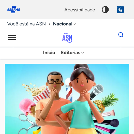
Fale
Acessibilidade
conosco
0
acessibilidade
9
Nacional
Você está na ASN
Dados
para
busca
Agência
Início
Editorias
Palavra
Sebrae
chave
de
Notícias