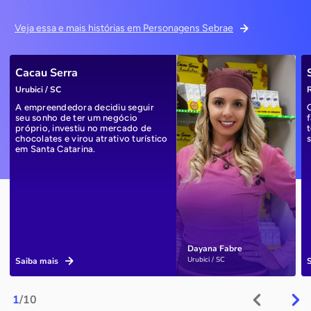
Veja essa e mais histórias em Personagens Sebrae
Cacau Serra
Urubici / SC
R
A empreendedora decidiu seguir
seu sonho de ter um negócio
próprio, investiu no mercado de
chocolates e virou atrativo turístico
em Santa Catarina.
Dayana Fabre
Urubici / SC
Saiba mais
1
/10