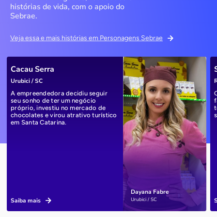
histórias de vida, com o apoio do
Sebrae.
Veja essa e mais histórias em Personagens Sebrae
Cacau Serra
Urubici / SC
R
A empreendedora decidiu seguir
seu sonho de ter um negócio
próprio, investiu no mercado de
chocolates e virou atrativo turístico
em Santa Catarina.
Dayana Fabre
Urubici / SC
Saiba mais