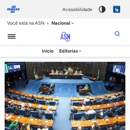
Fale
Acessibilidade
conosco
0
acessibilidade
9
Nacional
Você está na ASN
Dados
para
busca
Agência
Início
Editorias
Palavra
Sebrae
chave
de
Notícias