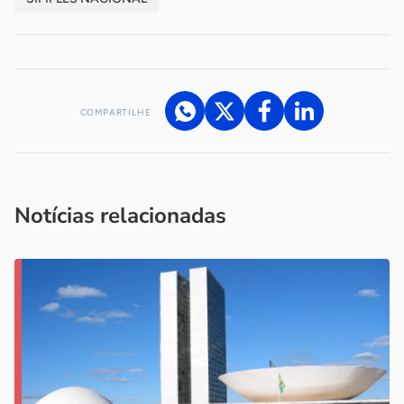
COMPARTILHE
Acesse nossos canais de atendimento
Ficou com alguma dúvida?
.
Se
você é um profissional da imprensa, entre em contato pelo
imprensa@sebrae.com.br
fale com a ASN em cada UF
ou
Notícias relacionadas