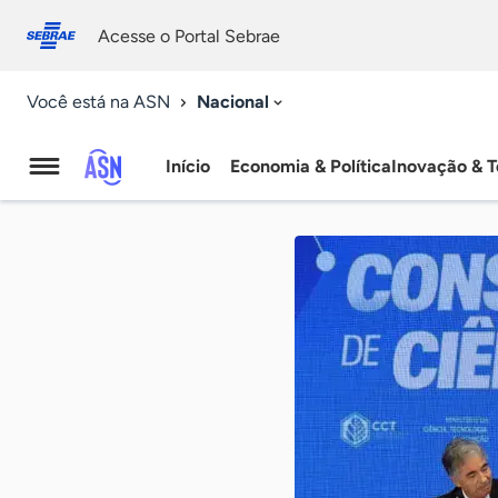
Fale
Acessibilidade
conosco
0
Acesse o Portal Sebrae
9
Nacional
Você está na ASN
Início
Economia & Política
Inovação & T
Agência
Sebrae
de
Notícias