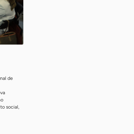
nal de
ova
mo
to social,