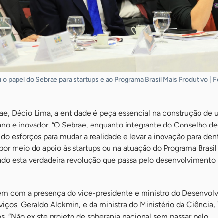
 o papel do Sebrae para startups e ao Programa Brasil Mais Produtivo | 
ae, Décio Lima, a entidade é peça essencial na construção de 
ano e inovador. “O Sebrae, enquanto integrante do Conselho de
o esforços para mudar a realidade e levar a inovação para den
or meio do apoio às startups ou na atuação do Programa Brasil
ado esta verdadeira revolução que passa pelo desenvolvimento d
m com a presença do vice-presidente e ministro do Desenvolv
viços, Geraldo Alckmin, e da ministra do Ministério da Ciência,
s. “Não existe projeto de soberania nacional sem passar pelo