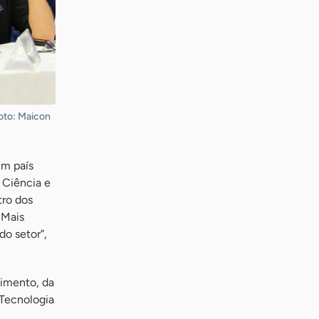
Foto: Maicon
um país
 Ciência e
tro dos
 Mais
o setor”,
imento, da
 Tecnologia