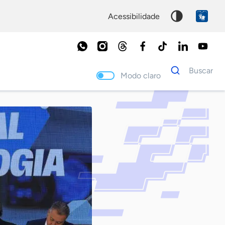
acessibilidade
Dados
Buscar
para
Modo claro
busca
Palavra
chave