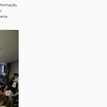
sformação,
o
ania