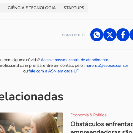
CIÊNCIA E TECNOLOGIA
STARTUPS
COMPARTILHE
Acesse nossos canais de atendimento
ou com alguma dúvida?
.
imprensa@sebrae.com.br
rofissional da imprensa, entre em contato pelo
fale com a ASN em cada UF
ou
relacionadas
Economia & Política
Obstáculos enfrenta
empreendedoras são