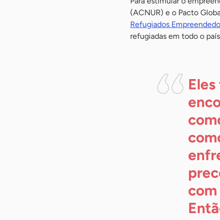
Para estimular o empreen
(ACNUR) e o Pacto Global
Refugiados Empreendedo
refugiadas em todo o país
Eles
enco
como
como
enfr
prec
com 
Entã