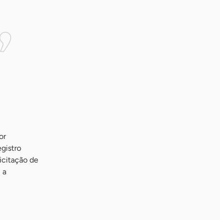
or
egistro
icitação de
 a