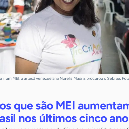
abrir um MEI, a artesã venezuelana Norelis Madriz procurou o Sebrae. Fo
ros que são MEI aumenta
sil nos últimos cinco ano