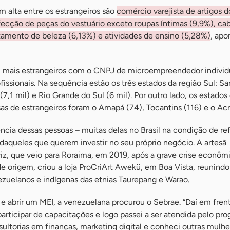
m alta entre os estrangeiros são
comércio varejista de artigos d
fecção de peças do vestuário exceto roupas íntimas (9,9%), cab
atamento de beleza (6,13%) e atividades de ensino (5,28%)
, apo
 mais estrangeiros com o CNPJ de microempreendedor individu
fissionais. Na sequência estão os três estados da região Sul: Sa
 (7,1 mil) e Rio Grande do Sul (6 mil). Por outro lado, os estado
 de estrangeiros foram o Amapá (74), Tocantins (116) e o Acr
ência dessas pessoas – muitas delas no Brasil na condição de re
 daqueles que querem investir no seu próprio negócio. A artesã
iz, que veio para Roraima, em 2019, após a grave crise econôm
e origem, criou a loja ProCriArt Awekü, em Boa Vista, reunind
nezuelanos e indígenas das etnias Taurepang e Warao.
e e abrir um MEI, a venezuelana procurou o Sebrae. “Daí em frent
 participar de capacitações e logo passei a ser atendida pelo pr
ultorias em finanças, marketing digital e conheci outras mulhe