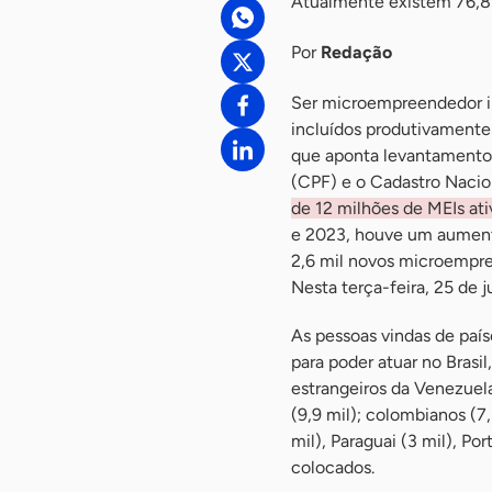
Atualmente existem 76,8
Por
Redação
Ser microempreendedor in
incluídos produtivamente 
que aponta levantamento 
(CPF) e o Cadastro Nacio
de 12 milhões de MEIs ati
e 2023, houve um aument
2,6 mil novos microempre
Nesta terça-feira, 25 de 
As pessoas vindas de país
para poder atuar no Brasi
estrangeiros da Venezuela
(9,9 mil); colombianos (7,3
mil), Paraguai (3 mil), Po
colocados.