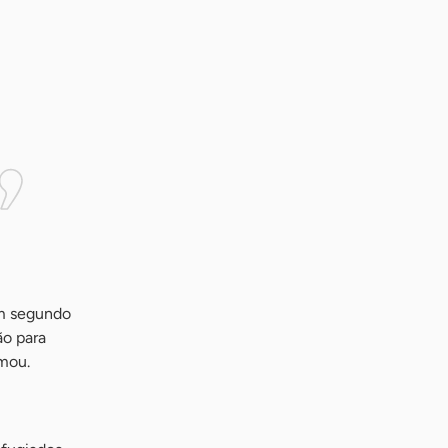
em segundo
ão para
rmou.