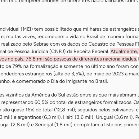
 mil microempreendedores de diferentes nacionalidades com 
dividual (MEI) tem possibilitado que milhares de estrangeiros
e, muitas vezes, recomecem a vida no Brasil de maneira formal
realizado pelo Sebrae com os dados do Cadastro de Pessoas Fí
nal de Pessoa Jurídica (CNPJ) da Receita Federal.
Atualmente,
vos no país, 76,8 mil são pessoas de diferentes nacionalidades.
o de 79% na formalização e somente no último ano foram cont
endedores estrangeiros (alta de 3,5%), de maio de 2023 a mai
junho, é comemorado o Dia do Imigrante no Brasil.
es vizinhos da América do Sul estão entre as que mais abriram
l, representando 60,5% do total de estrangeiros formalizados. O
 são quase 16% do total (12,8 mil); seguidos pelos bolivianos,
 mil) e argentinos (6,3 mil). Haiti (3,6 mil), Uruguai (3,6 mil), P
rtugal (2,8 mil) e Senegal (1,8 mil) completam a lista dos primei