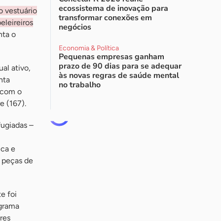
ecossistema de inovação para
o vestuário
transformar conexões em
eleireiros
negócios
nta o
Economia & Política
Pequenas empresas ganham
prazo de 90 dias para se adequar
al ativo,
às novas regras de saúde mental
nta
no trabalho
s com o
e (167).
fugiadas –
ica e
o peças de
e foi
ograma
res