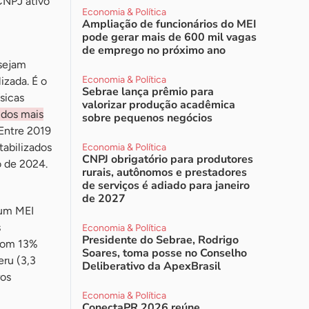
CNPJ ativo
Economia & Política
Ampliação de funcionários do MEI
pode gerar mais de 600 mil vagas
de emprego no próximo ano
 sejam
Economia & Política
izada. É o
Sebrae lança prêmio para
sicas
valorizar produção acadêmica
 dos mais
sobre pequenos negócios
Entre 2019
abilizados
Economia & Política
CNPJ obrigatório para produtores
o de 2024.
rurais, autônomos e prestadores
de serviços é adiado para janeiro
de 2027
 um MEI
s
Economia & Política
Presidente do Sebrae, Rodrigo
 com 13%
Soares, toma posse no Conselho
eru (3,3
Deliberativo da ApexBrasil
ros
Economia & Política
ConectaPR 2026 reúne