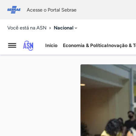
Fale
Acessibilidade
conosco
0
Acesse o Portal Sebrae
9
Nacional
Você está na ASN
Início
Economia & Política
Inovação & T
Agência
Sebrae
de
Notícias