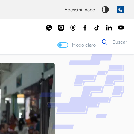
acessibilidade
Dados
Buscar
para
Modo claro
busca
Palavra
chave