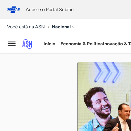
Fale
Acessibilidade
conosco
0
Acesse o Portal Sebrae
9
Nacional
Você está na ASN
Início
Economia & Política
Inovação & T
Agência
Sebrae
de
Notícias