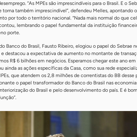
semprego. “As MPEs são imprescindíveis para o Brasil. E o Seb
 se torna também imprescindível”, defendeu Melles, apontando 
to por todo o território nacional. “Nada mais normal do que cel
 contou, lembrando o papel fundamental da instituição financei
no porte.
 do Banco do Brasil, Fausto Ribeiro, elogiou o papel do Sebrae
 e destacou a expectativa de aumento no montante de transaç
mos R$ 6 bilhões em negócios. Esperamos chegar este ano em
itou ainda as ações específicas da Casa, como sua rede especial
MPEs, que atendem os 2,8 milhões de correntistas do BB desse pe
onante o papel transformador do Banco do Brasil nas economias
interiorização do Brasil e pelo desenvolvimento do país. E é bo
unção”.