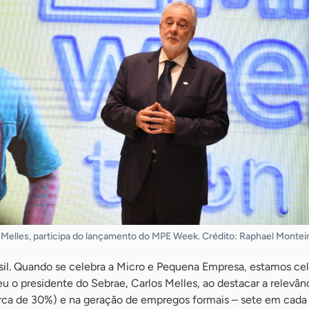
 Melles, participa do lançamento do MPE Week. Crédito: Raphael Monteir
asil. Quando se celebra a Micro e Pequena Empresa, estamos ce
deu o presidente do Sebrae, Carlos Melles, ao destacar a relevân
rca de 30%) e na geração de empregos formais – sete em cada