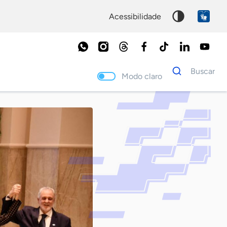
acessibilidade
Dados
Buscar
para
Modo claro
busca
Palavra
chave