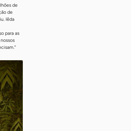
ilhões de
ção de
u. Iêda
so para as
 nossos
ecisam.”