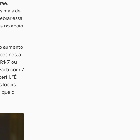
rae,
os mais de
ebrar essa
ra no apoio
 no aumento
ões nesta
 R$ 7 ou
izada com 7
rfil. “É
 locais.
m que o