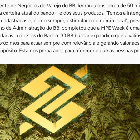
dente de Negócios de Varejo do BB, lembrou dos cerca de 50 m
a carteira atual do banco – e dos seus produtos. “Temos a inten
cadastradas e, como sempre, estimular o comércio local”, previ
lho de Administração do BB, completou que a MPE Week é uma
dar as propostas do Banco: “O BB buscar expandir o que é valio
próximos para atuar sempre com relevância e gerando valor aos
propósito. Estamos preparados para oferecer o que as pessoas pr