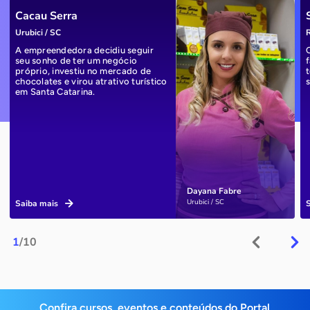
Cacau Serra
Urubici / SC
R
A empreendedora decidiu seguir
seu sonho de ter um negócio
próprio, investiu no mercado de
chocolates e virou atrativo turístico
em Santa Catarina.
Dayana Fabre
Urubici / SC
Saiba mais
1
/10
Confira cursos, eventos e conteúdos do Portal