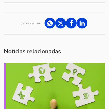
COMPARTILHE
Acesse nossos canais de atendimento
Ficou com alguma dúvida?
.
Se
você é um profissional da imprensa, entre em contato pelo
imprensa@sebrae.com.br
fale com a ASN em cada UF
ou
Notícias relacionadas