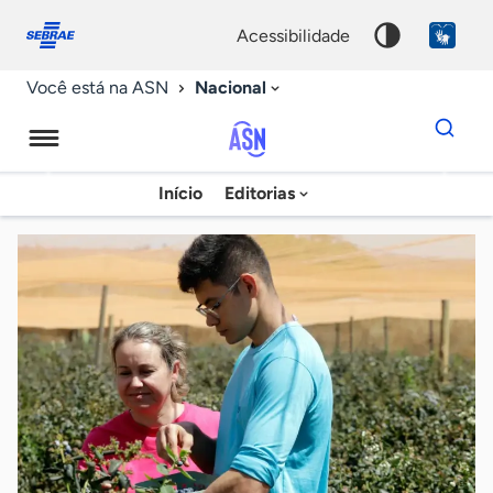
Fale
Acessibilidade
conosco
0
acessibilidade
9
Nacional
Você está na ASN
Dados
para
busca
Agência
Início
Editorias
Palavra
Sebrae
chave
de
Notícias