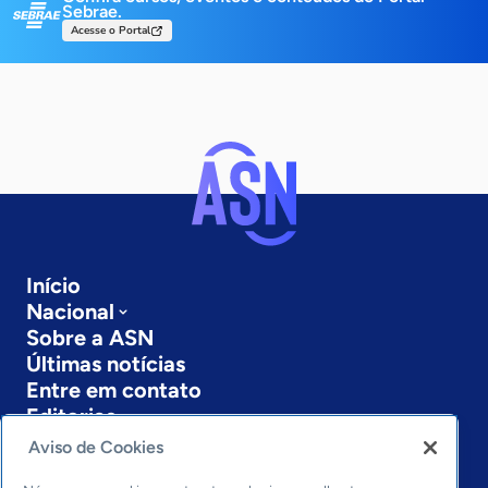
Sebrae.
Acesse o Portal
Início
Nacional
Sobre a ASN
Últimas notícias
Entre em contato
Editorias
Aviso de Cookies
Economia & Política
Inovação & Tecnologia