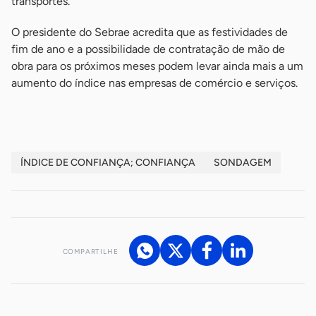
transportes.
O presidente do Sebrae acredita que as festividades de
fim de ano e a possibilidade de contratação de mão de
obra para os próximos meses podem levar ainda mais a um
aumento do índice nas empresas de comércio e serviços.
ÍNDICE DE CONFIANÇA; CONFIANÇA
SONDAGEM
COMPARTILHE
Acesse nossos canais de atendimento
Ficou com alguma dúvida?
.
Se
você é um profissional da imprensa, entre em contato pelo
imprensa@sebrae.com.br
fale com a ASN em cada UF
ou