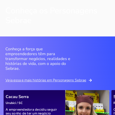
Conheça os Personagens
Sebrae
Conheça a força que
empreendedores têm para
transformar negócios, realidades e
histórias de vida, com o apoio do
Sebrae.
Veja essa e mais histórias em Personagens Sebrae
Cacau Serra
Urubici / SC
R
A empreendedora decidiu seguir
seu sonho de ter um negócio