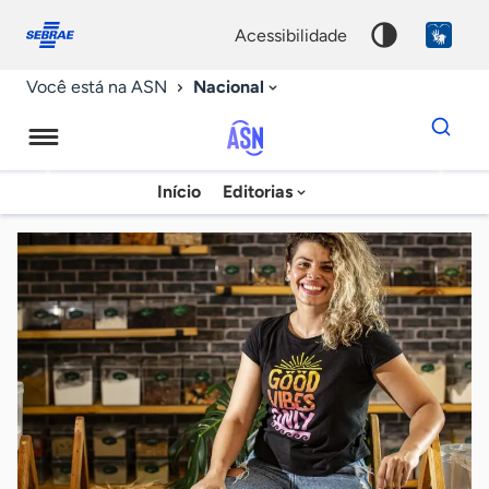
Fale
Acessibilidade
conosco
0
acessibilidade
9
Nacional
Você está na ASN
Dados
para
busca
Agência
Início
Editorias
Palavra
Sebrae
chave
de
Notícias