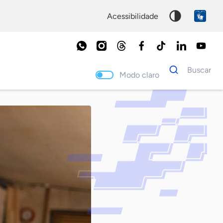
acessibilidade
Dados
Buscar
para
Modo claro
busca
Palavra
chave