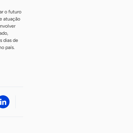
r o futuro
de atuação
envolver
ado,
s dias de
o país.