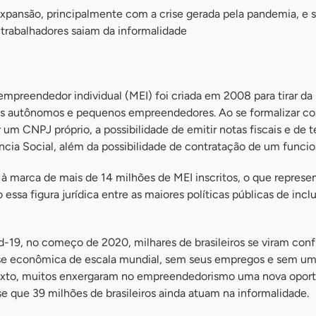
 expansão, principalmente com a crise gerada pela pandemia, e
trabalhadores saiam da informalidade
oempreendedor individual (MEI) foi criada em 2008 para tirar da
ais autônomos e pequenos empreendedores. Ao se formalizar c
um CNPJ próprio, a possibilidade de emitir notas fiscais e de t
ncia Social, além da possibilidade de contratação de um funcio
 à marca de mais de 14 milhões de MEI inscritos, o que represe
essa figura jurídica entre as maiores políticas públicas de incl
19, no começo de 2020, milhares de brasileiros se viram con
rise econômica de escala mundial, sem seus empregos e sem u
texto, muitos enxergaram no empreendedorismo uma nova opor
e que 39 milhões de brasileiros ainda atuam na informalidade.