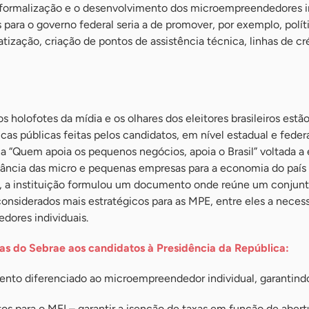
 a formalização e o desenvolvimento dos microempreendedores in
ara o governo federal seria a de promover, por exemplo, polít
atização, criação de pontos de assistência técnica, linhas de cr
olofotes da mídia e os olhares dos eleitores brasileiros estão
icas públicas feitas pelos candidatos, em nível estadual e federa
 “Quem apoia os pequenos negócios, apoia o Brasil” voltada a 
tância das micro e pequenas empresas para a economia do país 
, a instituição formulou um documento onde reúne um conjun
onsiderados mais estratégicos para as MPE, entre eles a neces
dores individuais.
as do Sebrae aos candidatos à Presidência da República:
o diferenciado ao microempreendedor individual, garantind
tos para o MEI – garantir a isenção de taxas em função de abert