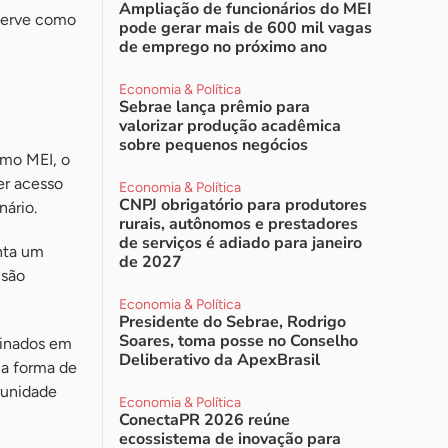
Ampliação de funcionários do MEI
 serve como
pode gerar mais de 600 mil vagas
de emprego no próximo ano
Economia & Política
Sebrae lança prêmio para
valorizar produção acadêmica
sobre pequenos negócios
omo MEI, o
er acesso
Economia & Política
CNPJ obrigatório para produtores
nário.
rurais, autônomos e prestadores
de serviços é adiado para janeiro
nta um
de 2027
usão
Economia & Política
Presidente do Sebrae, Rodrigo
Soares, toma posse no Conselho
finados em
Deliberativo da ApexBrasil
ma forma de
tunidade
Economia & Política
ConectaPR 2026 reúne
ecossistema de inovação para