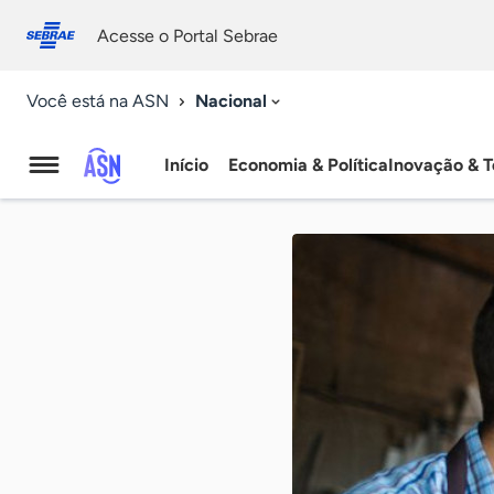
Fale
Acessibilidade
conosco
0
Acesse o Portal Sebrae
9
Nacional
Você está na ASN
Início
Economia & Política
Inovação & T
Agência
Sebrae
de
Notícias