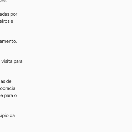
adas por
eiros e
onamento,
visita para
mas de
rocracia
e para o
ípio da