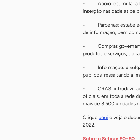
• Apoio: estimular a fo
inserção nas cadeias de 
• Parcerias: estabelecer
de informação, bem como p
• Compras governamentai
produtos e serviços, trab
• Informação: divulgar o
públicos, ressaltando a i
• CRAS: introduzir açõe
oficiais, em toda a rede
mais de 8.500 unidades no
Clique
aqui
e veja o docu
2022.
Sobre o Sebrae 50+50