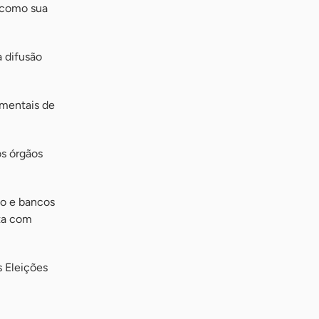
 como sua
 difusão
mentais de
s órgãos
o e bancos
nta com
 Eleições