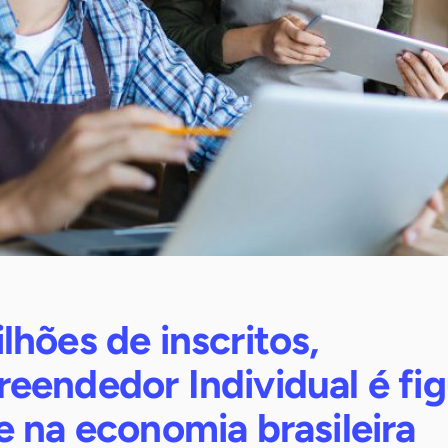
hões de inscritos,
eendedor Individual é fig
 na economia brasileira