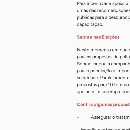
Para incentivar e apoiar
umas das recomendações p
públicas para a desburocr
capacitação.
Sebrae nas Eleições
Neste momento em que os h
para as propostas de polít
Sebrae lançou a campanha
para a população a impor
sociedade. Paralelamente
propostas para 10 temas c
apoiar os microempreende
Confira algumas propost
• Assegurar o tratament
– Isenção das taxas e cus