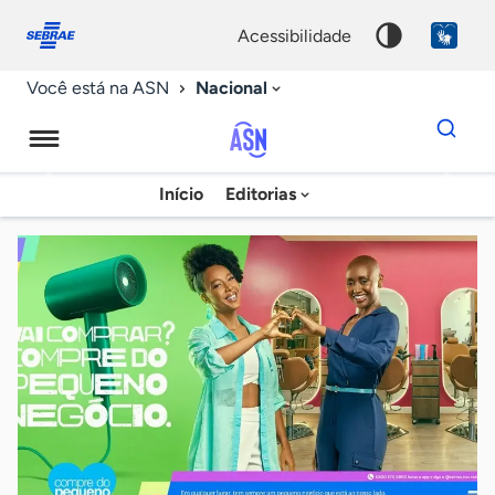
Fale
Acessibilidade
conosco
0
acessibilidade
9
Nacional
Você está na ASN
Dados
para
busca
Agência
Início
Editorias
Palavra
Sebrae
chave
de
Notícias