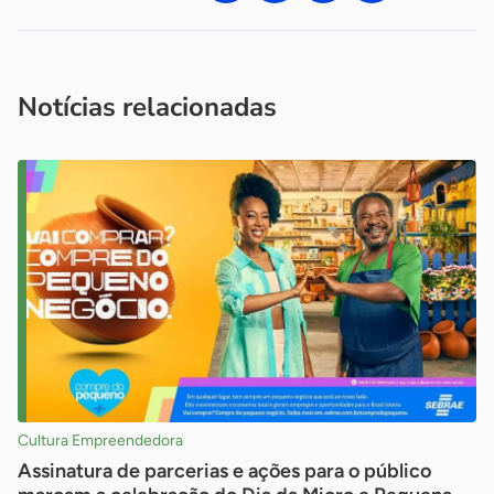
Acesse nossos canais de atendimento
Ficou com alguma dúvida?
.
Se
você é um profissional da imprensa, entre em contato pelo
imprensa@sebrae.com.br
fale com a ASN em cada UF
ou
Notícias relacionadas
Cultura Empreendedora
Assinatura de parcerias e ações para o público