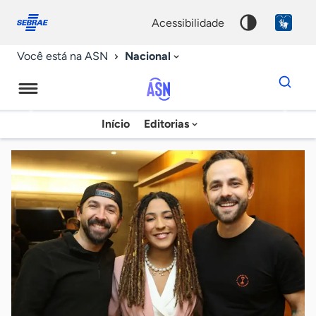
Fale
Acessibilidade
conosco
0
acessibilidade
9
Nacional
Você está na ASN
Dados
para
busca
Agência
Início
Editorias
Palavra
Sebrae
chave
de
Notícias