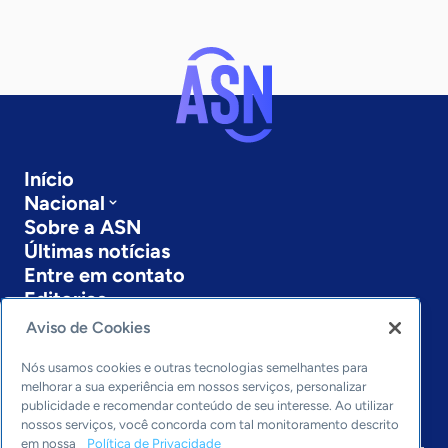
Início
Nacional
Sobre a ASN
Últimas notícias
Entre em contato
Editorias
Aviso de Cookies
Economia & Política
Inovação & Tecnologia
Nós usamos cookies e outras tecnologias semelhantes para
Cultura empreendedora
melhorar a sua experiência em nossos serviços, personalizar
publicidade e recomendar conteúdo de seu interesse. Ao utilizar
Dados
nossos serviços, você concorda com tal monitoramento descrito
Arquivo
em nossa
Política de Privacidade