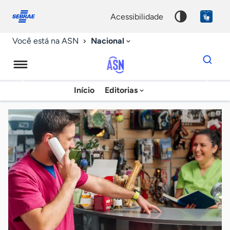
Fale
Acessibilidade
conosco
0
acessibilidade
9
Nacional
Você está na ASN
Dados
para
busca
Agência
Início
Editorias
Palavra
Sebrae
chave
de
Notícias