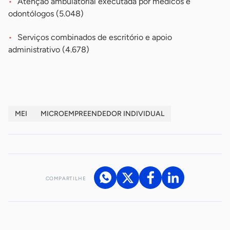
Atenção ambulatorial executada por médicos e
odontólogos (5.048)
Serviços combinados de escritório e apoio
administrativo (4.678)
MEI
MICROEMPREENDEDOR INDIVIDUAL
COMPARTILHE
Acesse nossos canais de atendimento
Ficou com alguma dúvida?
.
Se
você é um profissional da imprensa, entre em contato pelo
imprensa@sebrae.com.br
fale com a ASN em cada UF
ou