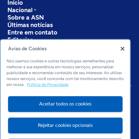
Início
Nacional
Sobre a ASN
Últimas notícias
Entre em contato
Editorias
Aviso de Cookies
Economia & Política
Inovação & Tecnologia
Nós usamos cookies e outras tecnologias semelhantes para
Cultura empreendedora
melhorar a sua experiência em nossos serviços, personalizar
publicidade e recomendar conteúdo de seu interesse. Ao utilizar
Dados
nossos serviços, você concorda com tal monitoramento descrito
Arquivo
em nossa
Política de Privacidade
Aceitar todos os cookies
Rejeitar cookies opcionais