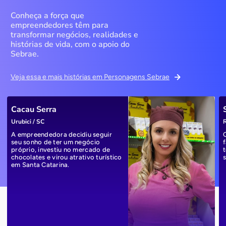
Conheça a força que
empreendedores têm para
transformar negócios, realidades e
histórias de vida, com o apoio do
Sebrae.
Veja essa e mais histórias em Personagens Sebrae
Cacau Serra
Urubici / SC
R
A empreendedora decidiu seguir
seu sonho de ter um negócio
próprio, investiu no mercado de
chocolates e virou atrativo turístico
em Santa Catarina.