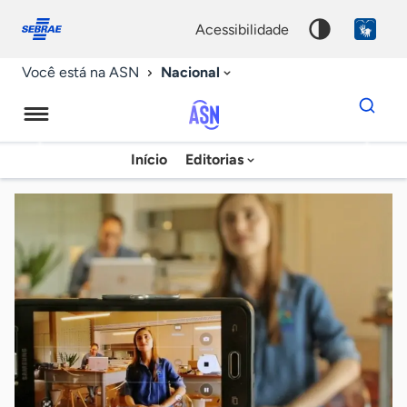
Fale
Acessibilidade
conosco
0
acessibilidade
9
Nacional
Você está na ASN
Dados
para
busca
Agência
Início
Editorias
Palavra
Sebrae
chave
de
Notícias