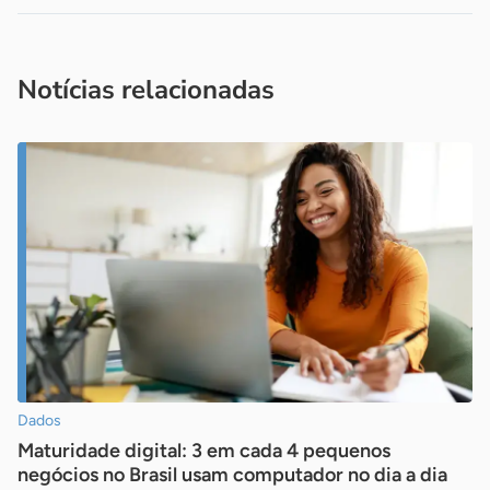
Acesse nossos canais de atendimento
Ficou com alguma dúvida?
.
Se
você é um profissional da imprensa, entre em contato pelo
imprensa@sebrae.com.br
fale com a ASN em cada UF
ou
Notícias relacionadas
Dados
Maturidade digital: 3 em cada 4 pequenos
negócios no Brasil usam computador no dia a dia