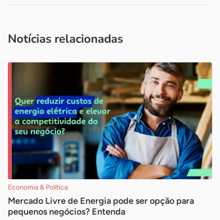
Acesse nossos canais de atendimento
Ficou com alguma dúvida?
.
Se
você é um profissional da imprensa, entre em contato pelo
imprensa@sebrae.com.br
fale com a ASN em cada UF
ou
Notícias relacionadas
Economia & Política
Mercado Livre de Energia pode ser opção para
pequenos negócios? Entenda