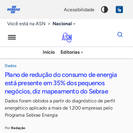
Fale
Acessibilidade
conosco
0
acessibilidade
9
Nacional
Você está na ASN
Dados
para
busca
Agência
Início
Editorias
Palavra
Sebrae
chave
de
Dados
Plano de redução do consumo de energia
Notícias
está presente em 35% dos pequenos
negócios, diz mapeamento do Sebrae
Dados foram obtidos a partir do diagnóstico de perfil
energético aplicado a mais de 1.200 empresas pelo
Programa Sebrae Energia
Por
Redação