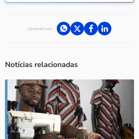
COMPARTILHE
Acesse nossos canais de atendimento
Ficou com alguma dúvida?
.
Se
você é um profissional da imprensa, entre em contato pelo
imprensa@sebrae.com.br
fale com a ASN em cada UF
ou
Notícias relacionadas