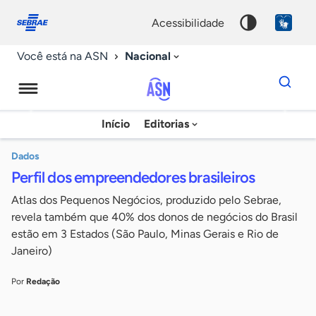
Fale
Acessibilidade
conosco
0
acessibilidade
9
Nacional
Você está na ASN
Dados
para
busca
Agência
Início
Editorias
Palavra
Sebrae
chave
de
Dados
Perfil dos empreendedores brasileiros
Notícias
Atlas dos Pequenos Negócios, produzido pelo Sebrae,
revela também que 40% dos donos de negócios do Brasil
estão em 3 Estados (São Paulo, Minas Gerais e Rio de
Janeiro)
Por
Redação