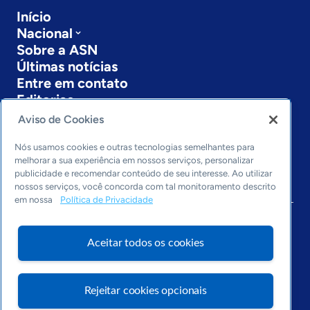
Início
Nacional
Sobre a ASN
Últimas notícias
Entre em contato
Editorias
Aviso de Cookies
Economia & Política
Inovação & Tecnologia
Nós usamos cookies e outras tecnologias semelhantes para
Cultura empreendedora
melhorar a sua experiência em nossos serviços, personalizar
publicidade e recomendar conteúdo de seu interesse. Ao utilizar
Dados
nossos serviços, você concorda com tal monitoramento descrito
Arquivo
em nossa
Política de Privacidade
Aceitar todos os cookies
Rejeitar cookies opcionais