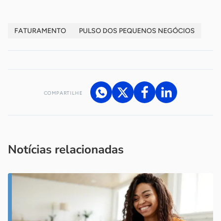
FATURAMENTO
PULSO DOS PEQUENOS NEGÓCIOS
COMPARTILHE
Acesse nossos canais de atendimento
Ficou com alguma dúvida?
.
Se
você é um profissional da imprensa, entre em contato pelo
imprensa@sebrae.com.br
fale com a ASN em cada UF
ou
Notícias relacionadas