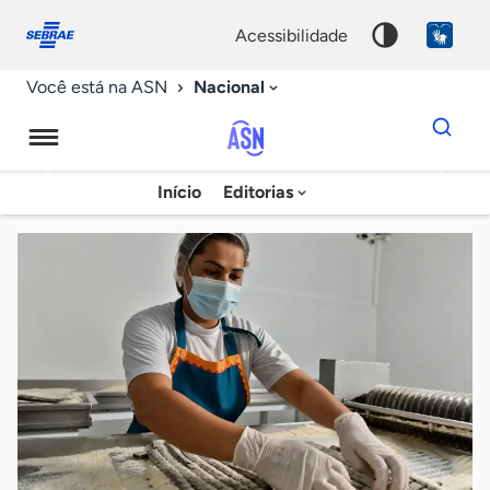
Fale
Acessibilidade
conosco
0
acessibilidade
9
Nacional
Você está na ASN
Dados
para
busca
Agência
Início
Editorias
Palavra
Sebrae
chave
de
Notícias