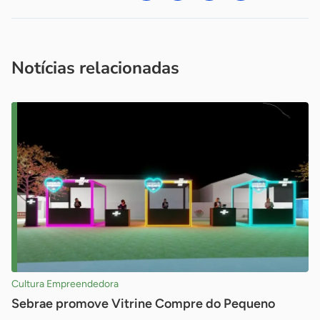
Acesse nossos canais de atendimento
Ficou com alguma dúvida?
.
Se
você é um profissional da imprensa, entre em contato pelo
imprensa@sebrae.com.br
fale com a ASN em cada UF
ou
Notícias relacionadas
Cultura Empreendedora
Sebrae promove Vitrine Compre do Pequeno