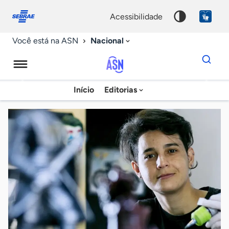
Fale
Acessibilidade
conosco
0
acessibilidade
9
Nacional
Você está na ASN
Dados
para
busca
Agência
Início
Editorias
Palavra
Sebrae
chave
de
Notícias