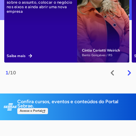
sobre o assunto, colocar o negócio
nos eixos e ainda abrir uma nova
empresa
Cíntia Ceriotti Weirich
Bento Gonçalves / RS
Saiba mais
1
/10
Confira cursos, eventos e conteúdos do Portal
Sebrae.
Acesse o Portal