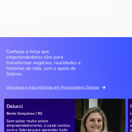
Conheça os Personagens
Sebrae
Conheça a força que
empreendedores têm para
transformar negócios, realidades e
histórias de vida, com o apoio do
Sebrae.
Veja essa e mais histórias em Personagens Sebrae
Delucci
Bento Gonçalves / RS
L
Sem saber muito sobre
empreendedorismo, o casal contou
com o Sebrae para aprender tudo