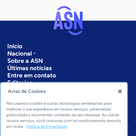
Início
Nacional
Sobre a ASN
Últimas notícias
Entre em contato
Editorias
Aviso de Cookies
Economia & Política
Inovação & Tecnologia
Nós usamos cookies e outras tecnologias semelhantes para
Cultura empreendedora
melhorar a sua experiência em nossos serviços, personalizar
publicidade e recomendar conteúdo de seu interesse. Ao utilizar
Dados
nossos serviços, você concorda com tal monitoramento descrito
Arquivo
em nossa
Política de Privacidade