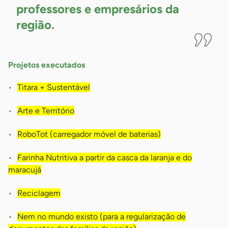
professores e empresários da
região.
Projetos executados
Titara + Sustentável
Arte e Território
RoboTot (carregador móvel de baterias)
Farinha Nutritiva a partir da casca da laranja e do
maracujá
Reciclagem
Nem no mundo existo (para a regularização de