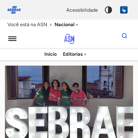
Fale
Acessibilidade
conosco
0
acessibilidade
9
Nacional
Você está na ASN
Dados
para
busca
Agência
Início
Editorias
Palavra
Sebrae
chave
de
Notícias