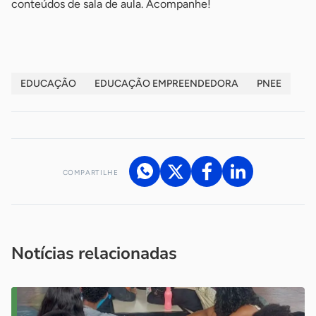
conteúdos de sala de aula. Acompanhe!
EDUCAÇÃO
EDUCAÇÃO EMPREENDEDORA
PNEE
COMPARTILHE
Acesse nossos canais de atendimento
Ficou com alguma dúvida?
.
Se
você é um profissional da imprensa, entre em contato pelo
imprensa@sebrae.com.br
fale com a ASN em cada UF
ou
Notícias relacionadas