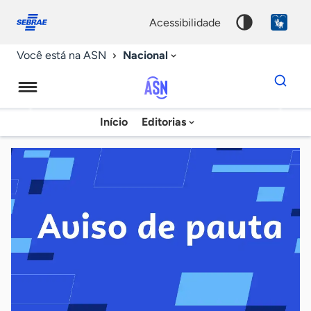
Fale
Acessibilidade
conosco
0
acessibilidade
9
Nacional
Você está na ASN
Dados
para
busca
Agência
Início
Editorias
Palavra
Sebrae
chave
de
Notícias