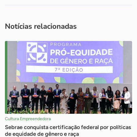
Acesse nossos canais de atendimento
Ficou com alguma dúvida?
.
Se
você é um profissional da imprensa, entre em contato pelo
imprensa@sebrae.com.br
fale com a ASN em cada UF
ou
Notícias relacionadas
Cultura Empreendedora
Sebrae conquista certificação federal por políticas
de equidade de gênero e raça