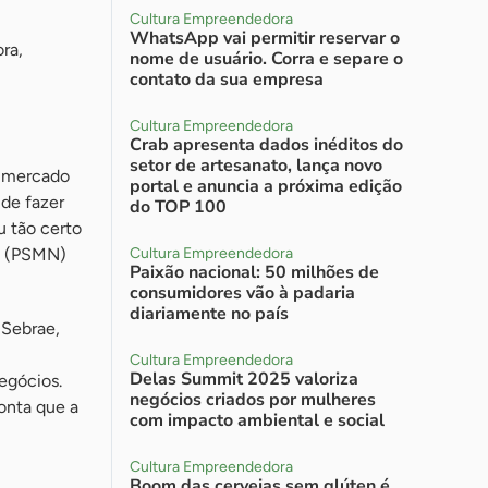
Cultura Empreendedora
WhatsApp vai permitir reservar o
ra,
nome de usuário. Corra e separe o
contato da sua empresa
Cultura Empreendedora
Crab apresenta dados inéditos do
setor de artesanato, lança novo
o mercado
portal e anuncia a próxima edição
 de fazer
do TOP 100
u tão certo
os (PSMN)
Cultura Empreendedora
Paixão nacional: 50 milhões de
consumidores vão à padaria
diariamente no país
 Sebrae,
Cultura Empreendedora
Delas Summit 2025 valoriza
egócios.
negócios criados por mulheres
onta que a
com impacto ambiental e social
Cultura Empreendedora
Boom das cervejas sem glúten é