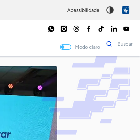
acessibilidade
Dados
Buscar
para
Modo claro
busca
Palavra
chave