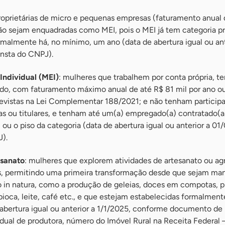
proprietárias de micro e pequenas empresas (faturamento anual 
ão sejam enquadradas como MEI, pois o MEI já tem categoria pr
malmente há, no mínimo, um ano (data de abertura igual ou ant
nsta do CNPJ).
ndividual (MEI)
: mulheres que trabalhem por conta própria, 
do, com faturamento máximo anual de até R$ 81 mil por ano o
evistas na Lei Complementar 188/2021; e não tenham partici
s ou titulares, e tenham até um(a) empregado(a) contratado(a
 ou o piso da categoria (data de abertura igual ou anterior a 01
).
esanato
: mulheres que explorem atividades de artesanato ou agr
s, permitindo uma primeira transformação desde que sejam man
to in natura, como a produção de geleias, doces em compotas, 
oca, leite, café etc., e que estejam estabelecidas formalment
bertura igual ou anterior a 1/1/2025, conforme documento de r
dual de produtora, número do Imóvel Rural na Receita Federal 