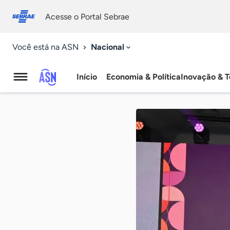
Fale
Acessibilidade
conosco
0
Acesse o Portal Sebrae
9
Nacional
Você está na ASN
Início
Economia & Política
Inovação & T
Agência
Sebrae
de
Notícias