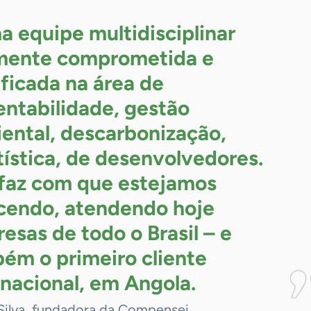
a equipe multidisciplinar
mente comprometida e
ificada na área de
entabilidade, gestão
ental, descarbonização,
tística, de desenvolvedores.
 faz com que estejamos
cendo, atendendo hoje
esas de todo o Brasil – e
ém o primeiro cliente
rnacional, em
Angola.
 Silva, fundadora da Compensei