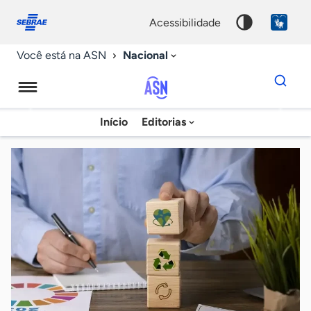
Fale
Acessibilidade
conosco
0
acessibilidade
9
Nacional
Você está na ASN
Dados
para
busca
Agência
Início
Editorias
Palavra
Sebrae
chave
de
Notícias