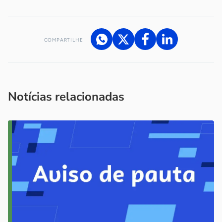
COMPARTILHE
Acesse nossos canais de atendimento
Ficou com alguma dúvida?
.
Se
você é um profissional da imprensa, entre em contato pelo
imprensa@sebrae.com.br
fale com a ASN em cada UF
ou
Notícias relacionadas