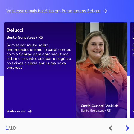
Veja essa e mais histórias em Personagens Sebrae
Delucci
Bento Gonçalves / RS
L
Sem saber muito sobre
empreendedorismo, o casal contou
com o Sebrae para aprender tudo
sobre o assunto, colocar o negócio
nos eixos e ainda abrir uma nova
empresa
Cíntia Ceriotti Weirich
Bento Gonçalves / RS
Saiba mais
1
/10