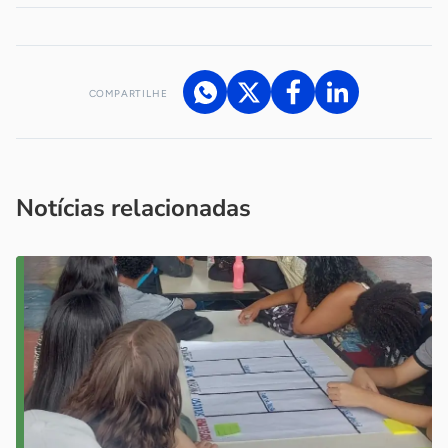
COMPARTILHE
Acesse nossos canais de atendimento
Ficou com alguma dúvida?
.
Se
você é um profissional da imprensa, entre em contato pelo
imprensa@sebrae.com.br
fale com a ASN em cada UF
ou
Notícias relacionadas