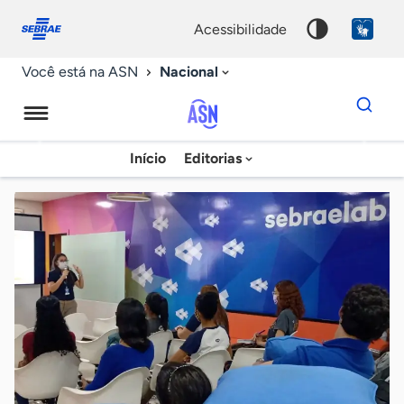
Fale
Acessibilidade
conosco
0
acessibilidade
9
Nacional
Você está na ASN
Dados
para
busca
Agência
Início
Editorias
Palavra
Sebrae
chave
de
Notícias