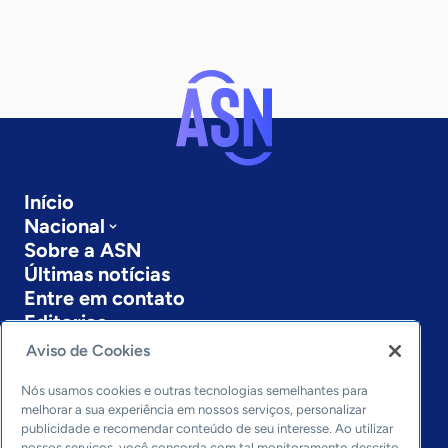
Início
Nacional
Sobre a ASN
Últimas notícias
Entre em contato
Editorias
Aviso de Cookies
Economia & Política
Inovação & Tecnologia
Nós usamos cookies e outras tecnologias semelhantes para
Cultura empreendedora
melhorar a sua experiência em nossos serviços, personalizar
publicidade e recomendar conteúdo de seu interesse. Ao utilizar
Dados
nossos serviços, você concorda com tal monitoramento descrito