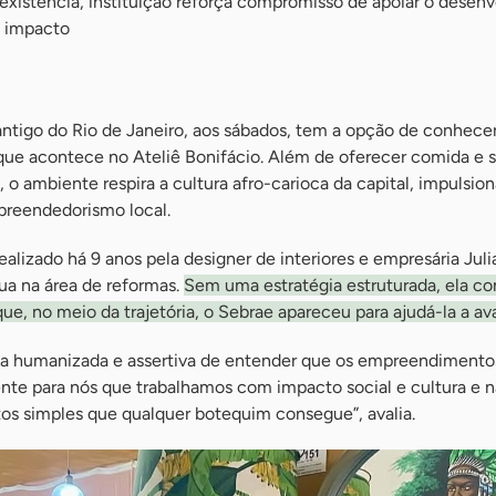
existência, instituição reforça compromisso de apoiar o desen
 impacto
ntigo do Rio de Janeiro, aos sábados, tem a opção de conhece
, que acontece no Ateliê Bonifácio. Além de oferecer comida e
o ambiente respira a cultura afro-carioca da capital, impulsio
preendedorismo local.
alizado há 9 anos pela designer de interiores e empresária Juli
a na área de reformas.
Sem uma estratégia estruturada, ela co
ue, no meio da trajetória, o Sebrae apareceu para ajudá-la a av
a humanizada e assertiva de entender que os empreendimento
ente para nós que trabalhamos com impacto social e cultura e 
s simples que qualquer botequim consegue”, avalia.