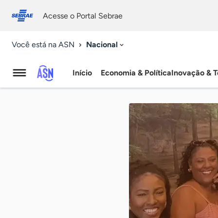
Fale
Acessibilidade
conosco
0
Acesse o Portal Sebrae
9
Nacional
Você está na ASN
Início
Economia & Política
Inovação & T
Agência
Sebrae
de
Notícias