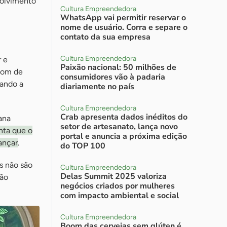
volvimento
Cultura Empreendedora
WhatsApp vai permitir reservar o
nome de usuário. Corra e separe o
contato da sua empresa
Cultura Empreendedora
r e
Paixão nacional: 50 milhões de
 som de
consumidores vão à padaria
nando a
diariamente no país
Cultura Empreendedora
Crab apresenta dados inéditos do
ana
setor de artesanato, lança novo
nta que o
portal e anuncia a próxima edição
ançar
.
do TOP 100
s não são
Cultura Empreendedora
Delas Summit 2025 valoriza
não
negócios criados por mulheres
com impacto ambiental e social
Cultura Empreendedora
Boom das cervejas sem glúten é