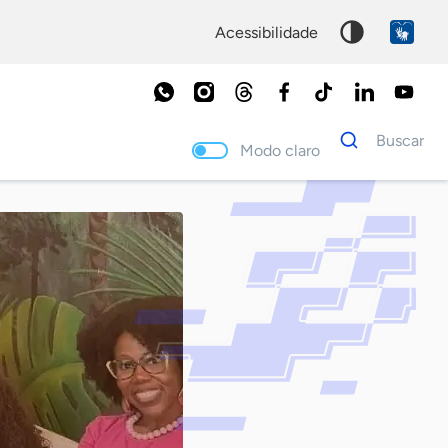
acessibilidade
Dados
Buscar
para
Modo claro
busca
Palavra
chave