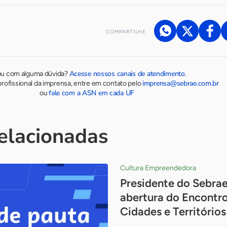
COMPARTILHE
Acesse nossos canais de atendimento
ou com alguma dúvida?
.
imprensa@sebrae.com.br
rofissional da imprensa, entre em contato pelo
fale com a ASN em cada UF
ou
relacionadas
Cultura Empreendedora
Presidente do Sebrae
abertura do Encontro
Cidades e Territóri