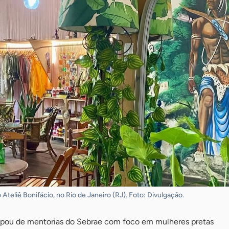
o Ateliê Bonifácio, no Rio de Janeiro (RJ). Foto: Divulgação.
cipou de mentorias do Sebrae com foco em mulheres pretas