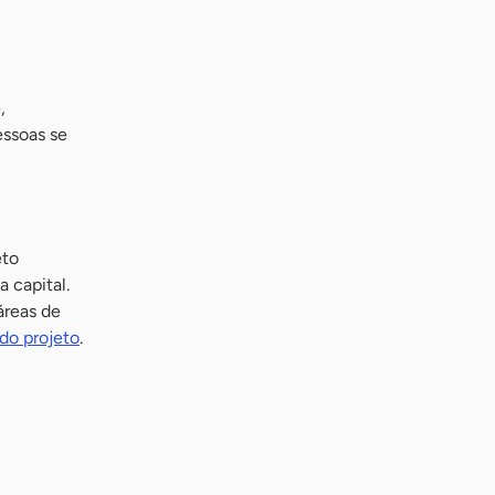
,
essoas se
eto
 capital.
áreas de
do projeto
.