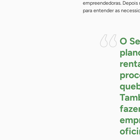
empreendedoras. Depois re
para entender as necessi
O Se
plan
rent
proc
queb
Tamb
faze
empr
ofic