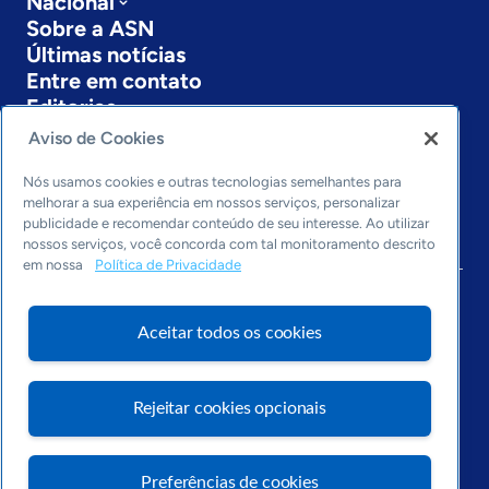
Nacional
Sobre a ASN
Últimas notícias
Entre em contato
Editorias
Aviso de Cookies
Economia & Política
Inovação & Tecnologia
Nós usamos cookies e outras tecnologias semelhantes para
Cultura empreendedora
melhorar a sua experiência em nossos serviços, personalizar
publicidade e recomendar conteúdo de seu interesse. Ao utilizar
Dados
nossos serviços, você concorda com tal monitoramento descrito
Arquivo
em nossa
Política de Privacidade
Aceitar todos os cookies
Rejeitar cookies opcionais
Preferências de cookies