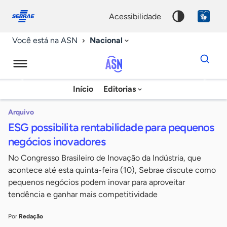
Fale
Acessibilidade
conosco
0
acessibilidade
9
Nacional
Você está na ASN
Dados
para
busca
Agência
Início
Editorias
Palavra
Sebrae
chave
de
Arquivo
ESG possibilita rentabilidade para pequenos
Notícias
negócios inovadores
No Congresso Brasileiro de Inovação da Indústria, que
acontece até esta quinta-feira (10), Sebrae discute como
pequenos negócios podem inovar para aproveitar
tendência e ganhar mais competitividade
Por
Redação