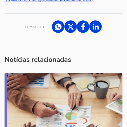
COMPARTILHE
Acesse nossos canais de atendimento
Ficou com alguma dúvida?
.
Se
você é um profissional da imprensa, entre em contato pelo
imprensa@sebrae.com.br
fale com a ASN em cada UF
ou
Notícias relacionadas