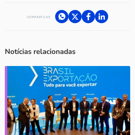
COMPARTILHE
Acesse nossos canais de atendimento
Ficou com alguma dúvida?
.
Se
você é um profissional da imprensa, entre em contato pelo
imprensa@sebrae.com.br
fale com a ASN em cada UF
ou
Notícias relacionadas