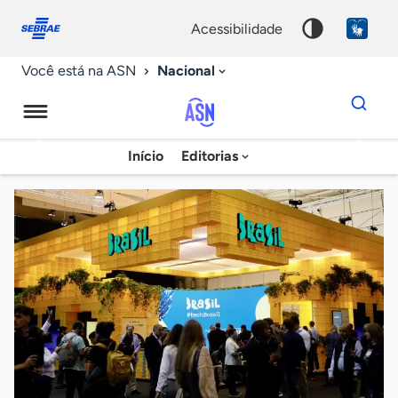
Fale
Acessibilidade
conosco
0
acessibilidade
9
Nacional
Você está na ASN
Dados
para
busca
Agência
Início
Editorias
Palavra
Sebrae
chave
de
Notícias