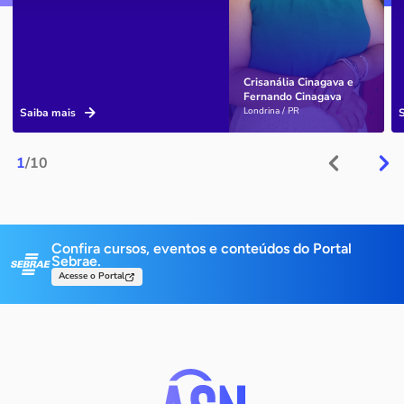
Crisanália Cinagava e
Fernando Cinagava
Londrina / PR
Saiba mais
1
/10
Confira cursos, eventos e conteúdos do Portal
Sebrae.
Acesse o Portal